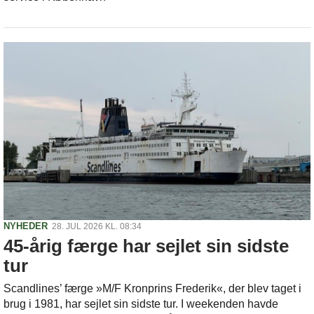
NYHEDER
28. JUL 2026 KL. 08:34
45-årig færge har sejlet sin sidste
tur
Scandlines’ færge »M/F Kronprins Frederik«, der blev taget i
brug i 1981, har sejlet sin sidste tur. I weekenden havde