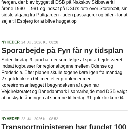
færgen, der blev bygget til DSB på Nakskov Skibsværft i
årene 1980 - 1981 og indsat på DSB's rute over Storebælt, sin
sidste afgang fra Puttgarden - uden passagerer og biler - for at
sejle til Esbjerg for at blive hugget op
NYHEDER
24. JUL 2026 KL. 08:28
Sporarbejde på Fyn får ny tidsplan
Siden tirsdag 9. juni har der som følge af sporarbejde været
indsat togbusser for regionaltogene mellem Odense og
Fredericia. Efter planen skulle togene køre igen fra mandag
27. juli klokken 04, men efter problemer med
kørestrømsanlægget i begyndeksen af ugen har
Vejdirektoratet og Banedanmark i samarbejde med DSB valgt
at udskyde åbningen af sporene til fredag 31. juli klokken 04
NYHEDER
23. JUL 2026 KL. 08:52
Transportministeren har fundet 100