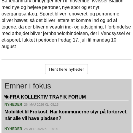
Banedanmark ombygger frem til november Kvissel Station
med nye og højere perroner, nye spor og et nyt
overgangsanlæg. Sporet bliver renoveret, og perronerne
bliver hævet, så det bliver lettere at komme ind og ud af
togene, da der bliver niveaufri ind- og udstigning. I forbindelse
med arbejdet bliver jernbaneforbindelsen, der i Vendsyssel er
et-sporet, lukket i perioden fredag 17. juli til mandag 10.
august
Hent flere nyheder
Emner i fokus
FRA KOLLEKTIV TRAFIK FORUM
NYHEDER
26. MAJ 2026 KL. 08:15
Mobilitet til Frokost: Har kommunerne styr på fortorvet,
når alle vil have pladsen?
NYHEDER
28. APR 2026 KL. 14:00