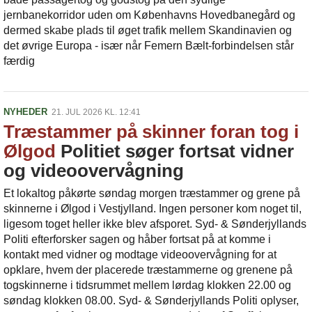
jernbanekorridor uden om Københavns Hovedbanegård og
dermed skabe plads til øget trafik mellem Skandinavien og
det øvrige Europa - især når Femern Bælt-forbindelsen står
færdig
NYHEDER
21. JUL 2026 KL. 12:41
Træstammer på skinner foran tog i
Ølgod
Politiet søger fortsat vidner
og videoovervågning
Et lokaltog påkørte søndag morgen træstammer og grene på
skinnerne i Ølgod i Vestjylland. Ingen personer kom noget til,
ligesom toget heller ikke blev afsporet. Syd- & Sønderjyllands
Politi efterforsker sagen og håber fortsat på at komme i
kontakt med vidner og modtage videoovervågning for at
opklare, hvem der placerede træstammerne og grenene på
togskinnerne i tidsrummet mellem lørdag klokken 22.00 og
søndag klokken 08.00. Syd- & Sønderjyllands Politi oplyser,