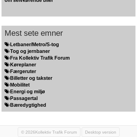
om selvkørende biler
Mest sete emner
Letbaner/Metro/S-tog
Tog og jernbaner
Fra Kollektiv Trafik Forum
Køreplaner
Færgeruter
Billetter og takster
Mobilitet
Energi og miljø
Passagertal
Bæredygtighed
© 2026Kollektiv Trafik Forum
Desktop version