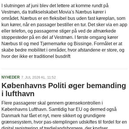
I slutningen af juni blev det lettere at komme rundt på
Vestmøn, da trafikselskabet Movia's Nærbus kører i
området. Nærbus er en fleksibel bus uden fast køreplan, som
kun kører, når en passager bestiller en tur. Det sker via en app
eller telefon, og passagerne stiger på ved de afmærkede
stoppesteder på en del af Vestmøn. I første omgang kører
Nærbus til og med Tjørnemarke og Bissinge. Formålet er at
skabe bedre mobilitet i områder, hvor afstandene er store, og
hvor der ikke er traditionel busdrift
NYHEDER
7. JUL 2026 KL. 11:52
Københavns Politi øger bemanding
i lufthavn
Flere passagerer skal gennem grænsekontrollen i
Københavns Lufthavn. Samtidig har EU og dermed også
Danmark har fået et nyt, mere sikkert og grundigere
grænsesystem, hvor pas-stemplingen udskiftes til fordel for en
digital registrering af tredjelandsborgere, der krydser