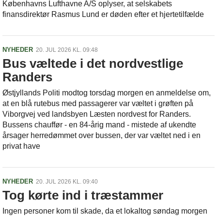
Københavns Lufthavne A/S oplyser, at selskabets
finansdirektør Rasmus Lund er døden efter et hjertetilfælde
NYHEDER
20. JUL 2026 KL. 09:48
Bus væltede i det nordvestlige
Randers
Østjyllands Politi modtog torsdag morgen en anmeldelse om,
at en blå rutebus med passagerer var væltet i grøften på
Viborgvej ved landsbyen Læsten nordvest for Randers.
Bussens chauffør - en 84-årig mand - mistede af ukendte
årsager herredømmet over bussen, der var væltet ned i en
privat have
NYHEDER
20. JUL 2026 KL. 09:40
Tog kørte ind i træstammer
Ingen personer kom til skade, da et lokaltog søndag morgen