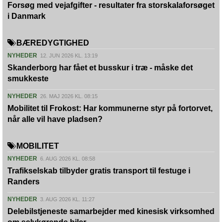
Forsøg med vejafgifter - resultater fra storskalaforsøget
i Danmark
BÆREDYGTIGHED
NYHEDER
12. JUN 2026 KL. 13:19
Skanderborg har fået et busskur i træ - måske det
smukkeste
NYHEDER
26. MAJ 2026 KL. 08:15
Mobilitet til Frokost: Har kommunerne styr på fortorvet,
når alle vil have pladsen?
MOBILITET
NYHEDER
6. AUG 2026 KL. 08:58
Trafikselskab tilbyder gratis transport til festuge i
Randers
NYHEDER
3. AUG 2026 KL. 11:27
Delebilstjeneste samarbejder med kinesisk virksomhed