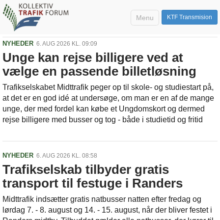
Menu
KTF Transmision
NYHEDER
6. AUG 2026 KL. 09:09
Unge kan rejse billigere ved at
vælge en passende billetløsning
Trafikselskabet Midttrafik peger op til skole- og studiestart på,
at det er en god idé at undersøge, om man er en af de mange
unge, der med fordel kan købe et Ungdomskort og dermed
rejse billigere med busser og tog - både i studietid og fritid
NYHEDER
6. AUG 2026 KL. 08:58
Trafikselskab tilbyder gratis
transport til festuge i Randers
Midttrafik indsætter gratis natbusser natten efter fredag og
lørdag 7. - 8. august og 14. - 15. august, når der bliver festet i