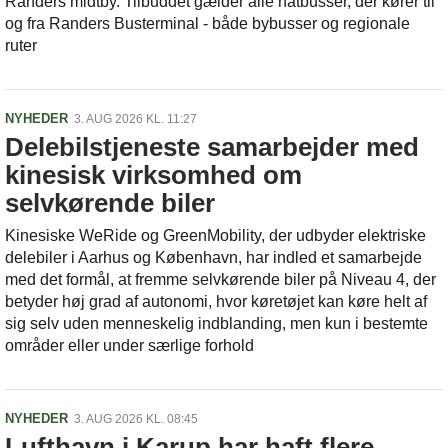
Randers midtby. Tilbuddet gælder alle natbusser, der kører til
og fra Randers Busterminal - både bybusser og regionale
ruter
NYHEDER
3. AUG 2026 KL. 11:27
Delebilstjeneste samarbejder med
kinesisk virksomhed om
selvkørende biler
Kinesiske WeRide og GreenMobility, der udbyder elektriske
delebiler i Aarhus og København, har indled et samarbejde
med det formål, at fremme selvkørende biler på Niveau 4, der
betyder høj grad af autonomi, hvor køretøjet kan køre helt af
sig selv uden menneskelig indblanding, men kun i bestemte
områder eller under særlige forhold
NYHEDER
3. AUG 2026 KL. 08:45
Lufthavn i Karup har haft flere