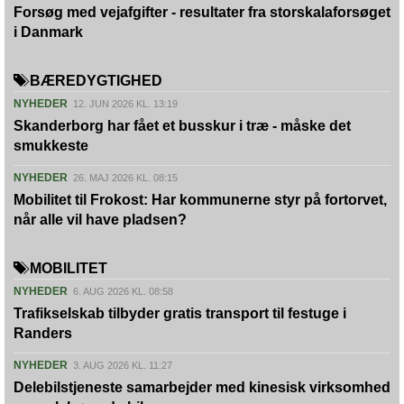
Forsøg med vejafgifter - resultater fra storskalaforsøget
i Danmark
BÆREDYGTIGHED
NYHEDER
12. JUN 2026 KL. 13:19
Skanderborg har fået et busskur i træ - måske det
smukkeste
NYHEDER
26. MAJ 2026 KL. 08:15
Mobilitet til Frokost: Har kommunerne styr på fortorvet,
når alle vil have pladsen?
MOBILITET
NYHEDER
6. AUG 2026 KL. 08:58
Trafikselskab tilbyder gratis transport til festuge i
Randers
NYHEDER
3. AUG 2026 KL. 11:27
Delebilstjeneste samarbejder med kinesisk virksomhed