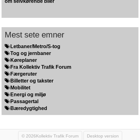
om selvkørende biler
Mest sete emner
Letbaner/Metro/S-tog
Tog og jernbaner
Køreplaner
Fra Kollektiv Trafik Forum
Færgeruter
Billetter og takster
Mobilitet
Energi og miljø
Passagertal
Bæredygtighed
© 2026Kollektiv Trafik Forum
Desktop version