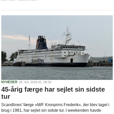
NYHEDER
28. JUL 2026 KL. 08:34
45-årig færge har sejlet sin sidste
tur
Scandlines’ færge »M/F Kronprins Frederik«, der blev taget i
brug i 1981, har sejlet sin sidste tur. I weekenden havde