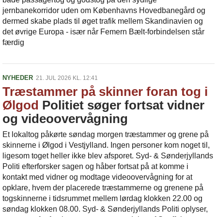
jernbanekorridor uden om Københavns Hovedbanegård og
dermed skabe plads til øget trafik mellem Skandinavien og
det øvrige Europa - især når Femern Bælt-forbindelsen står
færdig
NYHEDER
21. JUL 2026 KL. 12:41
Træstammer på skinner foran tog i
Ølgod
Politiet søger fortsat vidner
og videoovervågning
Et lokaltog påkørte søndag morgen træstammer og grene på
skinnerne i Ølgod i Vestjylland. Ingen personer kom noget til,
ligesom toget heller ikke blev afsporet. Syd- & Sønderjyllands
Politi efterforsker sagen og håber fortsat på at komme i
kontakt med vidner og modtage videoovervågning for at
opklare, hvem der placerede træstammerne og grenene på
togskinnerne i tidsrummet mellem lørdag klokken 22.00 og
søndag klokken 08.00. Syd- & Sønderjyllands Politi oplyser,