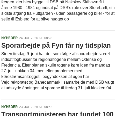
færgen, der blev bygget til DSB på Nakskov Skibsværft i
årene 1980 - 1981 og indsat på DSB's rute over Storebælt, sin
sidste afgang fra Puttgarden - uden passagerer og biler - for at
sejle til Esbjerg for at blive hugget op
NYHEDER
24. JUL 2026 KL. 08:28
Sporarbejde på Fyn får ny tidsplan
Siden tirsdag 9. juni har der som følge af sporarbejde været
indsat togbusser for regionaltogene mellem Odense og
Fredericia. Efter planen skulle togene køre igen fra mandag
27. juli klokken 04, men efter problemer med
kørestrømsanlægget i begyndeksen af ugen har
Vejdirektoratet og Banedanmark i samarbejde med DSB valgt
at udskyde åbningen af sporene til fredag 31. juli klokken 04
NYHEDER
23. JUL 2026 KL. 08:52
Transportministeren har fundet 100