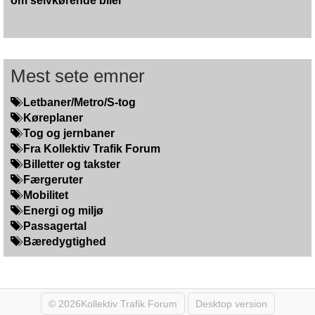
om selvkørende biler
Mest sete emner
Letbaner/Metro/S-tog
Køreplaner
Tog og jernbaner
Fra Kollektiv Trafik Forum
Billetter og takster
Færgeruter
Mobilitet
Energi og miljø
Passagertal
Bæredygtighed
© 2026Kollektiv Trafik Forum
Desktop version