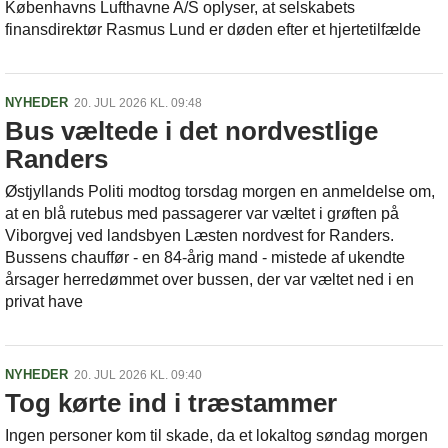
Københavns Lufthavne A/S oplyser, at selskabets
finansdirektør Rasmus Lund er døden efter et hjertetilfælde
NYHEDER
20. JUL 2026 KL. 09:48
Bus væltede i det nordvestlige
Randers
Østjyllands Politi modtog torsdag morgen en anmeldelse om,
at en blå rutebus med passagerer var væltet i grøften på
Viborgvej ved landsbyen Læsten nordvest for Randers.
Bussens chauffør - en 84-årig mand - mistede af ukendte
årsager herredømmet over bussen, der var væltet ned i en
privat have
NYHEDER
20. JUL 2026 KL. 09:40
Tog kørte ind i træstammer
Ingen personer kom til skade, da et lokaltog søndag morgen