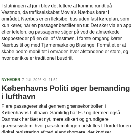
I slutningen af juni blev det lettere at komme rundt på
Vestmøn, da trafikselskabet Movia's Nærbus kører i
området. Nærbus er en fleksibel bus uden fast køreplan, som
kun kører, når en passager bestiller en tur. Det sker via en app
eller telefon, og passagerne stiger på ved de afmærkede
stoppesteder på en del af Vestmøn. I første omgang kører
Nærbus til og med Tjørnemarke og Bissinge. Formålet er at
skabe bedre mobilitet i områder, hvor afstandene er store, og
hvor der ikke er traditionel busdrift
NYHEDER
7. JUL 2026 KL. 11:52
Københavns Politi øger bemanding
i lufthavn
Flere passagerer skal gennem grænsekontrollen i
Københavns Lufthavn. Samtidig har EU og dermed også
Danmark har fået et nyt, mere sikkert og grundigere
grænsesystem, hvor pas-stemplingen udskiftes til fordel for en
digital registrering af tredjelandsborgere, der krydser