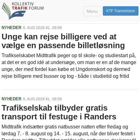
Menu
KTF Transmision
NYHEDER
6. AUG 2026 KL. 09:09
Unge kan rejse billigere ved at
vælge en passende billetløsning
Trafikselskabet Midttrafik peger op til skole- og studiestart på,
at det er en god idé at undersøge, om man er en af de mange
unge, der med fordel kan købe et Ungdomskort og dermed
rejse billigere med busser og tog - både i studietid og fritid
NYHEDER
6. AUG 2026 KL. 08:58
Trafikselskab tilbyder gratis
transport til festuge i Randers
Midttrafik indsætter gratis natbusser natten efter fredag og
lørdag 7. - 8. august og 14. - 15. august, når der bliver festet i