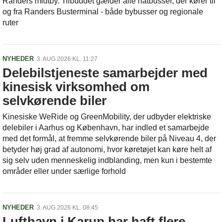
Randers midtby. Tilbuddet gælder alle natbusser, der kører til
og fra Randers Busterminal - både bybusser og regionale
ruter
NYHEDER
3. AUG 2026 KL. 11:27
Delebilstjeneste samarbejder med
kinesisk virksomhed om
selvkørende biler
Kinesiske WeRide og GreenMobility, der udbyder elektriske
delebiler i Aarhus og København, har indled et samarbejde
med det formål, at fremme selvkørende biler på Niveau 4, der
betyder høj grad af autonomi, hvor køretøjet kan køre helt af
sig selv uden menneskelig indblanding, men kun i bestemte
områder eller under særlige forhold
NYHEDER
3. AUG 2026 KL. 08:45
Lufthavn i Karup har haft flere