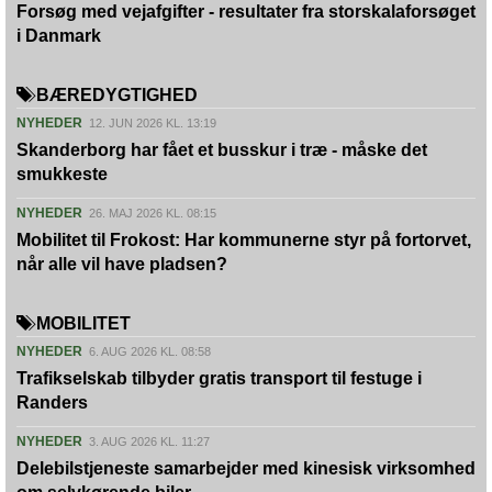
Forsøg med vejafgifter - resultater fra storskalaforsøget
i Danmark
BÆREDYGTIGHED
NYHEDER
12. JUN 2026 KL. 13:19
Skanderborg har fået et busskur i træ - måske det
smukkeste
NYHEDER
26. MAJ 2026 KL. 08:15
Mobilitet til Frokost: Har kommunerne styr på fortorvet,
når alle vil have pladsen?
MOBILITET
NYHEDER
6. AUG 2026 KL. 08:58
Trafikselskab tilbyder gratis transport til festuge i
Randers
NYHEDER
3. AUG 2026 KL. 11:27
Delebilstjeneste samarbejder med kinesisk virksomhed