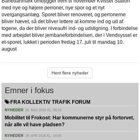
Banedanmark ombygger frem til november Kvissel Station
med nye og højere perroner, nye spor og et nyt
overgangsanlæg. Sporet bliver renoveret, og perronerne
bliver hævet, så det bliver lettere at komme ind og ud af
togene, da der bliver niveaufri ind- og udstigning. I forbindelse
med arbejdet bliver jernbaneforbindelsen, der i Vendsyssel er
et-sporet, lukket i perioden fredag 17. juli til mandag 10.
august
Hent flere nyheder
Emner i fokus
FRA KOLLEKTIV TRAFIK FORUM
NYHEDER
26. MAJ 2026 KL. 08:15
Mobilitet til Frokost: Har kommunerne styr på fortorvet,
når alle vil have pladsen?
NYHEDER
28. APR 2026 KL. 14:00