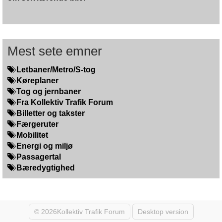
Mest sete emner
Letbaner/Metro/S-tog
Køreplaner
Tog og jernbaner
Fra Kollektiv Trafik Forum
Billetter og takster
Færgeruter
Mobilitet
Energi og miljø
Passagertal
Bæredygtighed
© 2026Kollektiv Trafik Forum
Desktop version