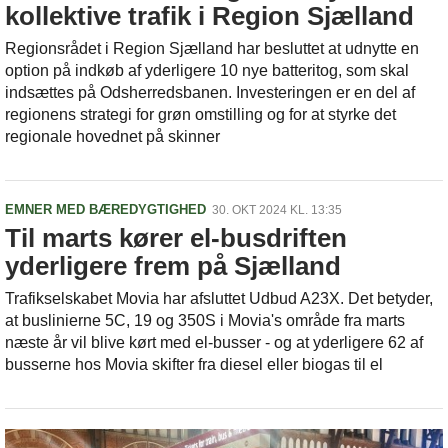
kollektive trafik i Region Sjælland
Regionsrådet i Region Sjælland har besluttet at udnytte en
option på indkøb af yderligere 10 nye batteritog, som skal
indsættes på Odsherredsbanen. Investeringen er en del af
regionens strategi for grøn omstilling og for at styrke det
regionale hovednet på skinner
EMNER MED BÆREDYGTIGHED
30. OKT 2024 KL. 13:35
Til marts kører el-busdriften
yderligere frem på Sjælland
Trafikselskabet Movia har afsluttet Udbud A23X. Det betyder,
at buslinierne 5C, 19 og 350S i Movia's område fra marts
næste år vil blive kørt med el-busser - og at yderligere 62 af
busserne hos Movia skifter fra diesel eller biogas til el