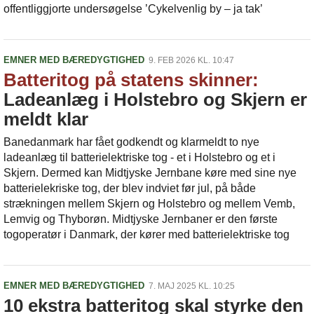
offentliggjorte undersøgelse ’Cykelvenlig by – ja tak’
EMNER MED BÆREDYGTIGHED
9. FEB 2026 KL. 10:47
Batteritog på statens skinner:
Ladeanlæg i Holstebro og Skjern er
meldt klar
Banedanmark har fået godkendt og klarmeldt to nye
ladeanlæg til batterielektriske tog - et i Holstebro og et i
Skjern. Dermed kan Midtjyske Jernbane køre med sine nye
batterielekriske tog, der blev indviet før jul, på både
strækningen mellem Skjern og Holstebro og mellem Vemb,
Lemvig og Thyborøn. Midtjyske Jernbaner er den første
togoperatør i Danmark, der kører med batterielektriske tog
EMNER MED BÆREDYGTIGHED
7. MAJ 2025 KL. 10:25
10 ekstra batteritog skal styrke den