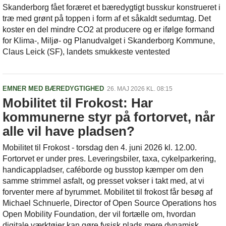
Skanderborg fået foræret et bæredygtigt busskur konstrueret i
træ med grønt på toppen i form af et såkaldt sedumtag. Det
koster en del mindre CO2 at producere og er ifølge formand
for Klima-, Miljø- og Planudvalget i Skanderborg Kommune,
Claus Leick (SF), landets smukkeste ventested
EMNER MED BÆREDYGTIGHED
26. MAJ 2026 KL. 08:15
Mobilitet til Frokost: Har
kommunerne styr på fortorvet, når
alle vil have pladsen?
Mobilitet til Frokost - torsdag den 4. juni 2026 kl. 12.00.
Fortorvet er under pres. Leveringsbiler, taxa, cykelparkering,
handicappladser, caféborde og busstop kæmper om den
samme strimmel asfalt, og presset vokser i takt med, at vi
forventer mere af byrummet. Mobilitet til frokost får besøg af
Michael Schnuerle, Director of Open Source Operations hos
Open Mobility Foundation, der vil fortælle om, hvordan
digitale værktøjer kan gøre fysisk plads mere dynamisk.