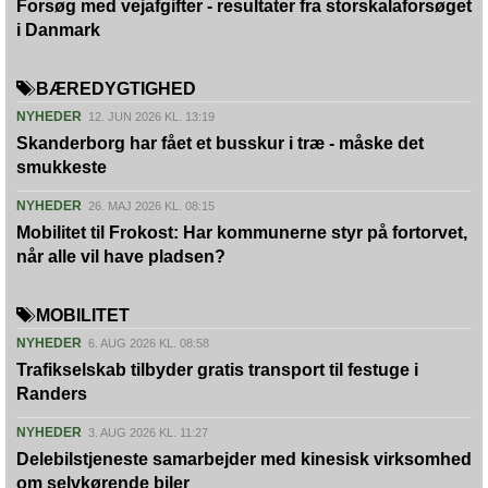
Forsøg med vejafgifter - resultater fra storskalaforsøget
i Danmark
BÆREDYGTIGHED
NYHEDER
12. JUN 2026 KL. 13:19
Skanderborg har fået et busskur i træ - måske det
smukkeste
NYHEDER
26. MAJ 2026 KL. 08:15
Mobilitet til Frokost: Har kommunerne styr på fortorvet,
når alle vil have pladsen?
MOBILITET
NYHEDER
6. AUG 2026 KL. 08:58
Trafikselskab tilbyder gratis transport til festuge i
Randers
NYHEDER
3. AUG 2026 KL. 11:27
Delebilstjeneste samarbejder med kinesisk virksomhed
om selvkørende biler