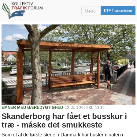
Menu
KTF Transmision
EMNER MED BÆREDYGTIGHED
12. JUN 2026 KL. 13:19
Skanderborg har fået et busskur i
træ - måske det smukkeste
Som et af de første steder i Danmark har busterminalen i