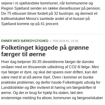
vejene i ni sjællandske kommuner, når kommunerne og
Region Sjælland sender en række dieselbusser på pension.
De 75 elbusser bliver fordelt på 32 buslinjer, og dermed vil
trafikselskabet Movia's samlede andel af el-busser på
Sjælland komme op på 41 procent
EMNER MED BÆREDYGTIGHED
1. FEB 2024 KL. 15:30
Folketinget kiggede på grønne
færger til øerne
Hver dag betjener 30-35 dieseldrevne færger de danske
småøer med en tilsvarende udledning af CO2 til følge. Men
nye færger er dyre, og skal det spares over driften, kan det
være med til at slå øerne ihjel. Oven i kommer en bunke
praktiske problemer, og derfor havde Folketingets udvalg for
Landdistrikter og Øer inviteret til høring om færgedriften til
øerne. Og der er brug for hjælp fra staten, lød den
enstemmige melding fra øboer, kommuner og færgeselskaber