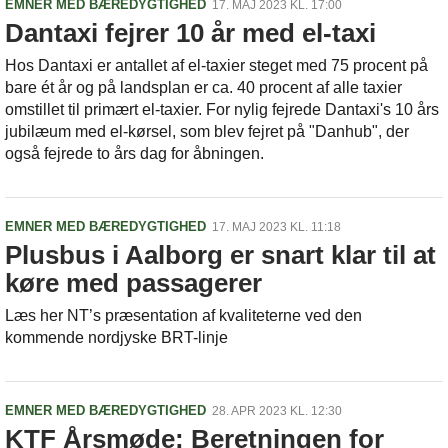
EMNER MED BÆREDYGTIGHED
17. MAJ 2023 KL. 17:00
Dantaxi fejrer 10 år med el-taxi
Hos Dantaxi er antallet af el-taxier steget med 75 procent på
bare ét år og på landsplan er ca. 40 procent af alle taxier
omstillet til primært el-taxier. For nylig fejrede Dantaxi's 10 års
jubilæum med el-kørsel, som blev fejret på "Danhub", der
også fejrede to års dag for åbningen.
EMNER MED BÆREDYGTIGHED
17. MAJ 2023 KL. 11:18
Plusbus i Aalborg er snart klar til at
køre med passagerer
Læs her NT’s præsentation af kvaliteterne ved den
kommende nordjyske BRT-linje
EMNER MED BÆREDYGTIGHED
28. APR 2023 KL. 12:30
KTF Årsmøde: Beretningen for