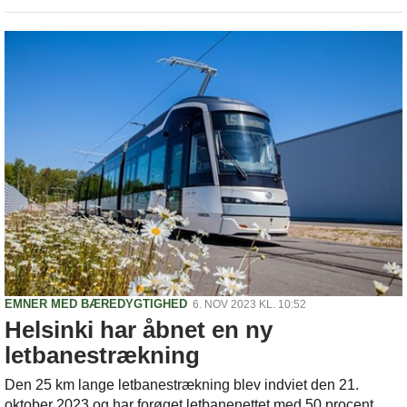
EMNER MED BÆREDYGTIGHED
6. NOV 2023 KL. 10:52
Helsinki har åbnet en ny
letbanestrækning
Den 25 km lange letbanestrækning blev indviet den 21.
oktober 2023 og har forøget letbanenettet med 50 procent.