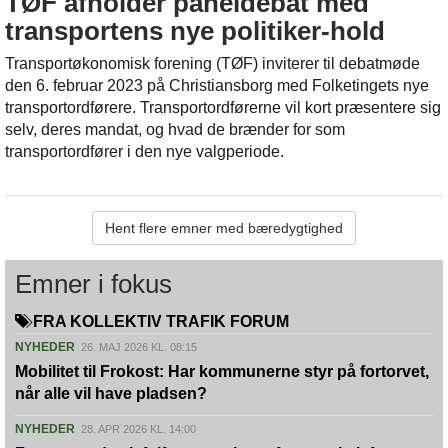
TØF afholder paneldebat med
transportens nye politiker-hold
Transportøkonomisk forening (TØF) inviterer til debatmøde
den 6. februar 2023 på Christiansborg med Folketingets nye
transportordførere. Transportordførerne vil kort præsentere sig
selv, deres mandat, og hvad de brænder for som
transportordfører i den nye valgperiode.
Hent flere emner med bæredygtighed
Emner i fokus
FRA KOLLEKTIV TRAFIK FORUM
NYHEDER
26. MAJ 2026 KL. 08:15
Mobilitet til Frokost: Har kommunerne styr på fortorvet,
når alle vil have pladsen?
NYHEDER
28. APR 2026 KL. 14:00