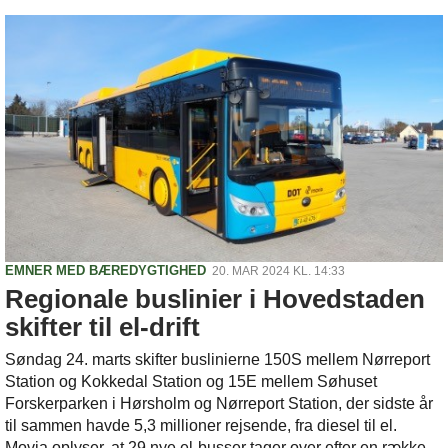
EMNER MED BÆREDYGTIGHED
20. MAR 2024 KL. 14:33
Regionale buslinier i Hovedstaden
skifter til el-drift
Søndag 24. marts skifter buslinierne 150S mellem Nørreport
Station og Kokkedal Station og 15E mellem Søhuset
Forskerparken i Hørsholm og Nørreport Station, der sidste år
til sammen havde 5,3 millioner rejsende, fra diesel til el.
Movia oplyser, at 29 nye el-busser tager over efter en række