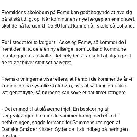
Fremtidens skolebørn på Femø kan godt begynde at øve sig
på at stå tidligt op. Når kommunens nye færgeplan er indfaset,
skal de nå færgen kl. 05.30 for at kunne nå i skole på Lolland.
For i stedet for to færger til Askø og Femø, så kommer de i
fremtiden til at dele én ny elfærge, som Lolland Kommune
planlægger at anskaffe. Det betyder, at antallet af afgange til
de to øer bliver stort set halveret.
Fremskrivningerne viser ellers, at Femø i de kommende år vil
komme op på syv-otte skolebørn, hvis altså familierne ikke
vælger at flytte, så børnene kan sove et par timer længere.
- Det er med til at slå øerne ihjel. En beskæring af
færgeafgangen har direkte sammenhæng med et fald i
befolkningen, sagde formand for Sammenslutningen af
Danske Småøer Kirsten Sydendal i sit indlæg på høringen
onsdag.