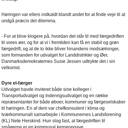
Høringen var ellers indkaldt blandt andet for at finde veje til at
undgå præcis det dilemma.
- For at blive klogere på, hvordan det står til med færgedriften
til vores øer, og for at vi i fremtiden kan få en stabil og grøn
færgedrift, og at de to ikke bliver hinandens modsætninger,
som formanden for udvalget for Landdistrikter og Øer,
Danmarksdemokraternes Susie Jessen udtrykte det i sin
velkomst.
Dyre el-færger
Udvalget havde inviteret både sine kolleger i
Transportudvalget og Indenrigsudvalget og en række
repræsentanter for både øboer, kommuner og færgeselskaber
til høringen. En af dem var chefkonsulent i klima og
tværkommunalt samarbejde i Kommunernes Landsforening
(KL) Nete Herskind. Hun slog fast, at færgedriften til
småøerne er en kommunal kerneopgave.