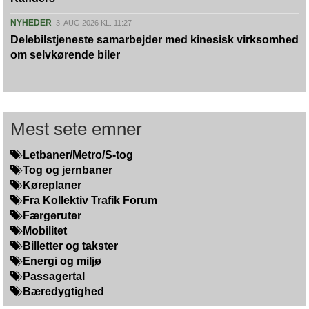
NYHEDER
3. AUG 2026 KL. 11:27
Delebilstjeneste samarbejder med kinesisk virksomhed
om selvkørende biler
Mest sete emner
Letbaner/Metro/S-tog
Tog og jernbaner
Køreplaner
Fra Kollektiv Trafik Forum
Færgeruter
Mobilitet
Billetter og takster
Energi og miljø
Passagertal
Bæredygtighed