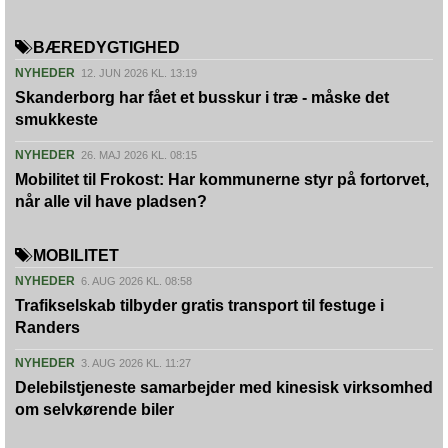
BÆREDYGTIGHED
NYHEDER
12. JUN 2026 KL. 13:19
Skanderborg har fået et busskur i træ - måske det
smukkeste
NYHEDER
26. MAJ 2026 KL. 08:15
Mobilitet til Frokost: Har kommunerne styr på fortorvet,
når alle vil have pladsen?
MOBILITET
NYHEDER
6. AUG 2026 KL. 08:58
Trafikselskab tilbyder gratis transport til festuge i
Randers
NYHEDER
3. AUG 2026 KL. 11:27
Delebilstjeneste samarbejder med kinesisk virksomhed
om selvkørende biler