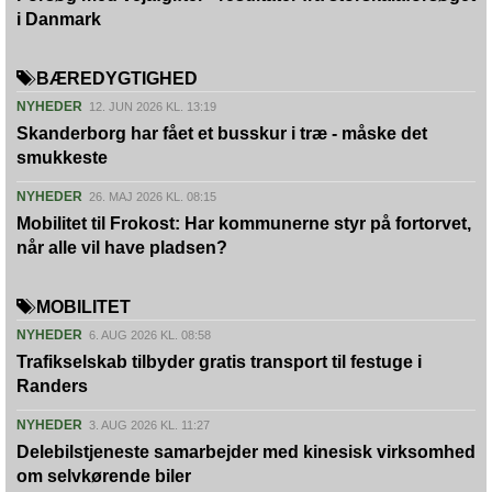
i Danmark
BÆREDYGTIGHED
NYHEDER
12. JUN 2026 KL. 13:19
Skanderborg har fået et busskur i træ - måske det
smukkeste
NYHEDER
26. MAJ 2026 KL. 08:15
Mobilitet til Frokost: Har kommunerne styr på fortorvet,
når alle vil have pladsen?
MOBILITET
NYHEDER
6. AUG 2026 KL. 08:58
Trafikselskab tilbyder gratis transport til festuge i
Randers
NYHEDER
3. AUG 2026 KL. 11:27
Delebilstjeneste samarbejder med kinesisk virksomhed
om selvkørende biler