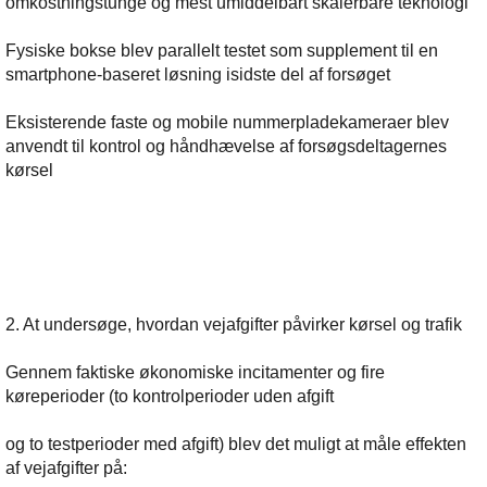
omkostningstunge og mest umiddelbart skalerbare teknologi
Fysiske bokse blev parallelt testet som supplement til en
smartphone-baseret løsning isidste del af forsøget
Eksisterende faste og mobile nummerpladekameraer blev
anvendt til kontrol og håndhævelse af forsøgsdeltagernes
kørsel
2. At undersøge, hvordan vejafgifter påvirker kørsel og trafik
Gennem faktiske økonomiske incitamenter og fire
køreperioder (to kontrolperioder uden afgift
og to testperioder med afgift) blev det muligt at måle effekten
af vejafgifter på: