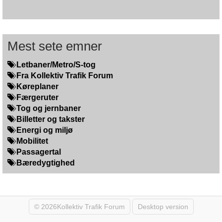
Mest sete emner
Letbaner/Metro/S-tog
Fra Kollektiv Trafik Forum
Køreplaner
Færgeruter
Tog og jernbaner
Billetter og takster
Energi og miljø
Mobilitet
Passagertal
Bæredygtighed
© 2026Kollektiv Trafik Forum
Desktop version