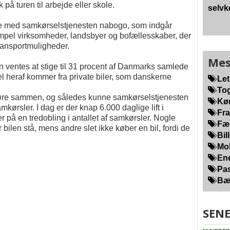
å turen til arbejde eller skole.
selvk
le med samkørselstjenesten nabogo, som indgår
mpel virksomheder, landsbyer og bofællesskaber, der
transportmuligheder.
Mes
n ventes at stige til 31 procent af Danmarks samlede
l heraf kommer fra private biler, som danskerne
Let
Tog
 køre sammen, og således kunne samkørselstjenesten
Kør
kørsler. I dag er der knap 6.000 daglige lift i
Fra
på en tredobling i antallet af samkørsler. Nogle
Fær
ilen stå, mens andre slet ikke køber en bil, fordi de
Bill
Mob
Ene
Pas
Bær
SENE