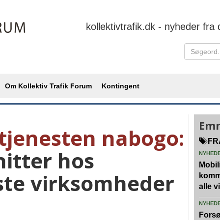
kollektivtrafik.dk - nyheder fra 
Om Kollektiv Trafik Forum
Kontingent
Emn
tjenesten nabogo:
FR
itter hos
NYHED
Mobili
ste virksomheder
kommu
alle 
NYHED
Forsø