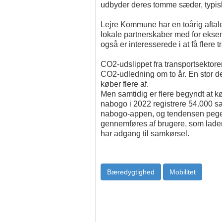
udbyder deres tomme sæder, typisk p
Lejre Kommune har en toårig afta
lokale partnerskaber med for ekse
også er interesserede i at få flere 
CO2-udslippet fra transportsektore
CO2-udledning om to år. En stor de
køber flere af.
Men samtidig er flere begyndt at
nabogo i 2022 registrere 54.000 sam
nabogo-appen, og tendensen peger 
gennemføres af brugere, som lader b
har adgang til samkørsel.
Bæredygtighed
Mobilitet