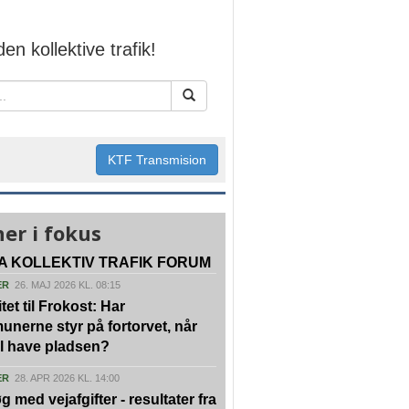
den kollektive trafik!
KTF Transmision
er i fokus
A KOLLEKTIV TRAFIK FORUM
ER
26. MAJ 2026 KL. 08:15
tet til Frokost: Har
nerne styr på fortorvet, når
vil have pladsen?
ER
28. APR 2026 KL. 14:00
g med vejafgifter - resultater fra