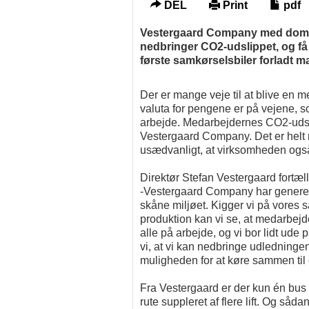
DEL
Print
pdf
Vestergaard Company med domici
nedbringer CO2-udslippet, og få 
første samkørselsbiler forladt ma
Der er mange veje til at blive en m
valuta for pengene er på vejene, 
arbejde. Medarbejdernes CO2-udsli
Vestergaard Company. Det er helt 
usædvanligt, at virksomheden også
Direktør Stefan Vestergaard fortæll
-Vestergaard Company har generelt de
skåne miljøet. Kigger vi på vores
produktion kan vi se, at medarbejde
alle på arbejde, og vi bor lidt u
vi, at vi kan nedbringe udledninge
muligheden for at køre sammen til 
Fra Vestergaard er der kun én bus 
rute suppleret af flere lift. Og så