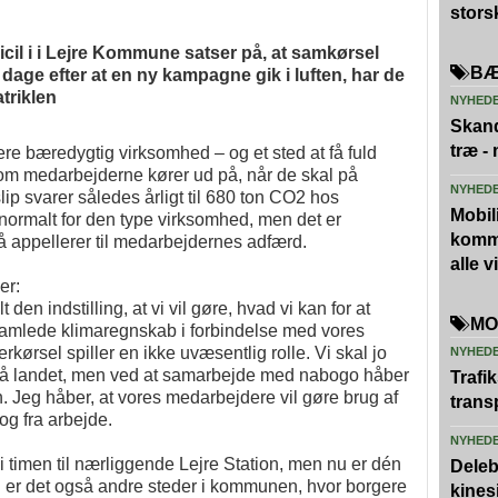
stors
l i i Lejre Kommune satser på, at samkørsel
BÆ
dage efter at en ny kampagne gik i luften, har de
triklen
NYHED
Skand
træ -
ere bæredygtig virksomhed – og et sted at få fuld
som medarbejderne kører ud på, når de skal på
NYHED
p svarer således årligt til 680 ton CO2 hos
Mobili
normalt for den type virksomhed, men det er
kommu
 appellerer til medarbejdernes adfærd.
alle 
er:
n indstilling, at vi vil gøre, hvad vi kan for at
MO
 samlede klimaregnskab i forbindelse med vores
rkørsel spiller en ikke uvæsentlig rolle. Vi skal jo
NYHED
de på landet, men ved at samarbejde med nabogo håber
Trafi
n. Jeg håber, at vores medarbejdere vil gøre brug af
trans
og fra arbejde.
NYHED
i timen til nærliggende Lejre Station, men nu er dén
Deleb
dan er det også andre steder i kommunen, hvor borgere
kines