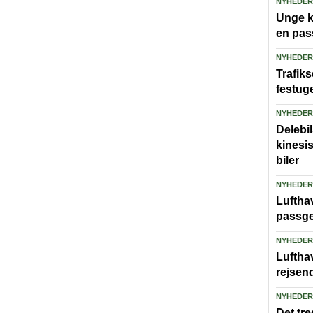
NYHEDER
Unge ka
en pas
NYHEDER
Trafiks
festug
NYHEDER
Delebi
kinesi
biler
NYHEDER
Lufthav
passge
NYHEDER
Luftha
rejsen
NYHEDER
Det tre