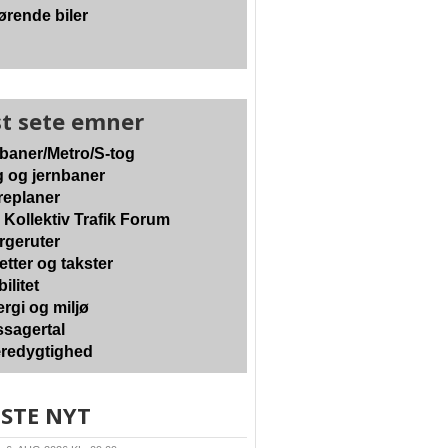
ørende biler
t sete emner
baner/Metro/S-tog
 og jernbaner
eplaner
 Kollektiv Trafik Forum
geruter
etter og takster
ilitet
rgi og miljø
sagertal
edygtighed
STE NYT