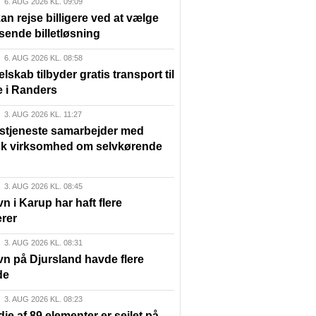
6. AUG 2026 KL. 09:09
n rejse billigere ved at vælge
sende billetløsning
6. AUG 2026 KL. 08:58
elskab tilbyder gratis transport til
e i Randers
3. AUG 2026 KL. 11:27
lstjeneste samarbejder med
sk virksomhed om selvkørende
3. AUG 2026 KL. 08:45
n i Karup har haft flere
rer
3. AUG 2026 KL. 08:31
vn på Djursland havde flere
de
3. AUG 2026 KL. 08:23
die af 89 elementer er sejlet på