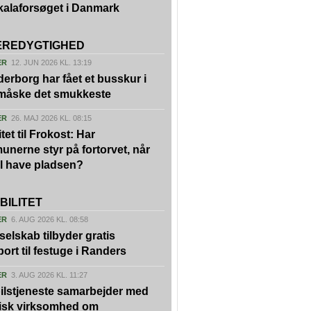
kalaforsøget i Danmark
REDYGTIGHED
ER
12. JUN 2026 KL. 13:19
erborg har fået et busskur i
 måske det smukkeste
ER
26. MAJ 2026 KL. 08:15
tet til Frokost: Har
nerne styr på fortorvet, når
vil have pladsen?
BILITET
ER
6. AUG 2026 KL. 08:58
kselskab tilbyder gratis
port til festuge i Randers
ER
3. AUG 2026 KL. 11:27
ilstjeneste samarbejder med
isk virksomhed om