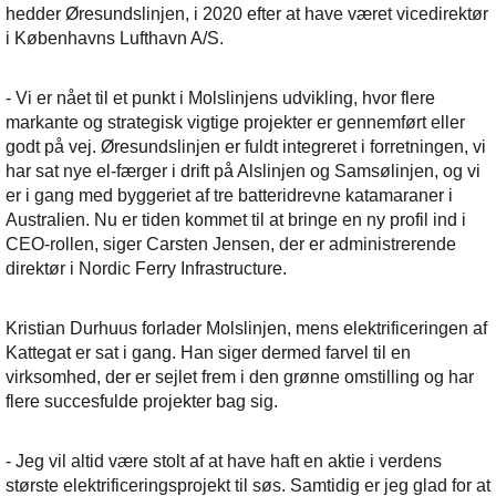
hedder Øresundslinjen, i 2020 efter at have været vicedirektør
i Københavns Lufthavn A/S.
- Vi er nået til et punkt i Molslinjens udvikling, hvor flere
markante og strategisk vigtige projekter er gennemført eller
godt på vej. Øresundslinjen er fuldt integreret i forretningen, vi
har sat nye el-færger i drift på Alslinjen og Samsølinjen, og vi
er i gang med byggeriet af tre batteridrevne katamaraner i
Australien. Nu er tiden kommet til at bringe en ny profil ind i
CEO-rollen, siger Carsten Jensen, der er administrerende
direktør i Nordic Ferry Infrastructure.
Kristian Durhuus forlader Molslinjen, mens elektrificeringen af
Kattegat er sat i gang. Han siger dermed farvel til en
virksomhed, der er sejlet frem i den grønne omstilling og har
flere succesfulde projekter bag sig.
- Jeg vil altid være stolt af at have haft en aktie i verdens
største elektrificeringsprojekt til søs. Samtidig er jeg glad for at