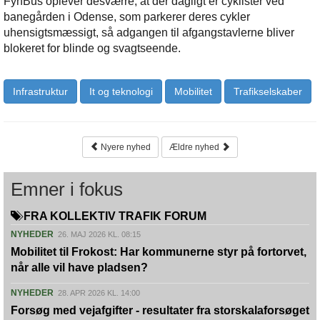
FynBus oplever desværre, at der dagligt er cyklister ved
banegården i Odense, som parkerer deres cykler
uhensigtsmæssigt, så adgangen til afgangstavlerne bliver
blokeret for blinde og svagtseende.
Infrastruktur
It og teknologi
Mobilitet
Trafikselskaber
Nyere nyhed
Ældre nyhed
Emner i fokus
FRA KOLLEKTIV TRAFIK FORUM
NYHEDER
26. MAJ 2026 KL. 08:15
Mobilitet til Frokost: Har kommunerne styr på fortorvet,
når alle vil have pladsen?
NYHEDER
28. APR 2026 KL. 14:00
Forsøg med vejafgifter - resultater fra storskalaforsøget