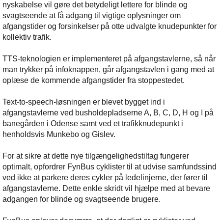
nyskabelse vil gøre det betydeligt lettere for blinde og
svagtseende at få adgang til vigtige oplysninger om
afgangstider og forsinkelser på otte udvalgte knudepunkter for
kollektiv trafik.
TTS-teknologien er implementeret på afgangstavlerne, så når
man trykker på infoknappen, går afgangstavlen i gang med at
oplæse de kommende afgangstider fra stoppestedet.
Text-to-speech-løsningen er blevet bygget ind i
afgangstavlerne ved busholdepladserne A, B, C, D, H og I på
banegården i Odense samt ved et trafikknudepunkt i
henholdsvis Munkebo og Gislev.
For at sikre at dette nye tilgængelighedstiltag fungerer
optimalt, opfordrer FynBus cyklister til at udvise samfundssind
ved ikke at parkere deres cykler på ledelinjerne, der fører til
afgangstavlerne. Dette enkle skridt vil hjælpe med at bevare
adgangen for blinde og svagtseende brugere.