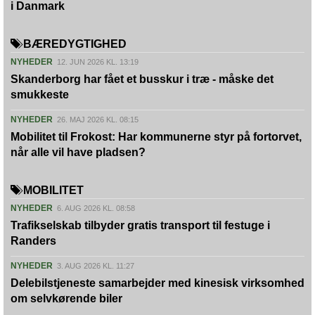
i Danmark
BÆREDYGTIGHED
NYHEDER
12. JUN 2026 KL. 13:19
Skanderborg har fået et busskur i træ - måske det
smukkeste
NYHEDER
26. MAJ 2026 KL. 08:15
Mobilitet til Frokost: Har kommunerne styr på fortorvet,
når alle vil have pladsen?
MOBILITET
NYHEDER
6. AUG 2026 KL. 08:58
Trafikselskab tilbyder gratis transport til festuge i
Randers
NYHEDER
3. AUG 2026 KL. 11:27
Delebilstjeneste samarbejder med kinesisk virksomhed
om selvkørende biler