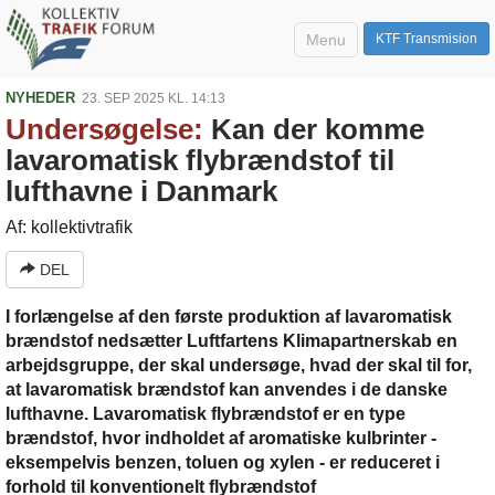
Menu
KTF Transmision
NYHEDER
23. SEP 2025 KL. 14:13
Undersøgelse:
Kan der komme
lavaromatisk flybrændstof til
lufthavne i Danmark
Af: kollektivtrafik
DEL
I forlængelse af den første produktion af lavaromatisk
brændstof nedsætter Luftfartens Klimapartnerskab en
arbejdsgruppe, der skal undersøge, hvad der skal til for,
at lavaromatisk brændstof kan anvendes i de danske
lufthavne. Lavaromatisk flybrændstof er en type
brændstof, hvor indholdet af aromatiske kulbrinter -
eksempelvis benzen, toluen og xylen - er reduceret i
forhold til konventionelt flybrændstof