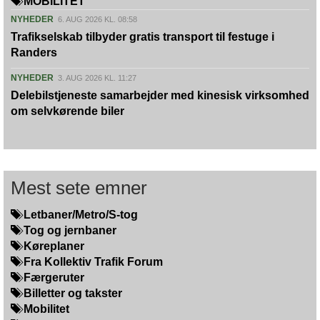
MOBILITET
NYHEDER
6. AUG 2026 KL. 08:58
Trafikselskab tilbyder gratis transport til festuge i
Randers
NYHEDER
3. AUG 2026 KL. 11:27
Delebilstjeneste samarbejder med kinesisk virksomhed
om selvkørende biler
Mest sete emner
Letbaner/Metro/S-tog
Tog og jernbaner
Køreplaner
Fra Kollektiv Trafik Forum
Færgeruter
Billetter og takster
Mobilitet