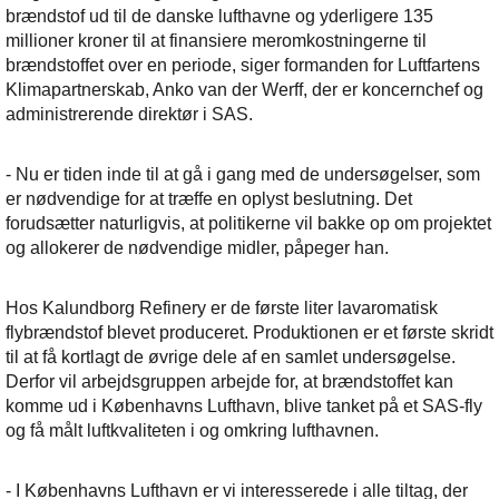
brændstof ud til de danske lufthavne og yderligere 135
millioner kroner til at finansiere meromkostningerne til
brændstoffet over en periode, siger formanden for Luftfartens
Klimapartnerskab, Anko van der Werff, der er koncernchef og
administrerende direktør i SAS.
- Nu er tiden inde til at gå i gang med de undersøgelser, som
er nødvendige for at træffe en oplyst beslutning. Det
forudsætter naturligvis, at politikerne vil bakke op om projektet
og allokerer de nødvendige midler, påpeger han.
Hos Kalundborg Refinery er de første liter lavaromatisk
flybrændstof blevet produceret. Produktionen er et første skridt
til at få kortlagt de øvrige dele af en samlet undersøgelse.
Derfor vil arbejdsgruppen arbejde for, at brændstoffet kan
komme ud i Københavns Lufthavn, blive tanket på et SAS-fly
og få målt luftkvaliteten i og omkring lufthavnen.
- I Københavns Lufthavn er vi interesserede i alle tiltag, der