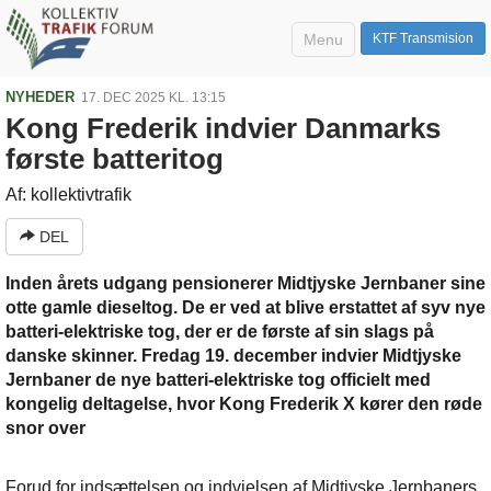
Menu
KTF Transmision
NYHEDER
17. DEC 2025 KL. 13:15
Kong Frederik indvier Danmarks
første batteritog
Af: kollektivtrafik
DEL
Inden årets udgang pensionerer Midtjyske Jernbaner sine
otte gamle dieseltog. De er ved at blive erstattet af syv nye
batteri-elektriske tog, der er de første af sin slags på
danske skinner. Fredag 19. december indvier Midtjyske
Jernbaner de nye batteri-elektriske tog officielt med
kongelig deltagelse, hvor Kong Frederik X kører den røde
snor over
Forud for indsættelsen og indvielsen af Midtjyske Jernbaners