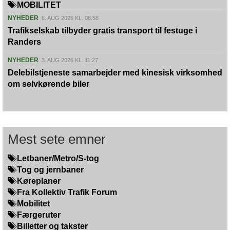
MOBILITET
NYHEDER
6. AUG 2026 KL. 08:58
Trafikselskab tilbyder gratis transport til festuge i
Randers
NYHEDER
3. AUG 2026 KL. 11:27
Delebilstjeneste samarbejder med kinesisk virksomhed
om selvkørende biler
Mest sete emner
Letbaner/Metro/S-tog
Tog og jernbaner
Køreplaner
Fra Kollektiv Trafik Forum
Mobilitet
Færgeruter
Billetter og takster