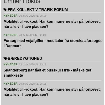
Emner i fokus
FRA KOLLEKTIV TRAFIK FORUM
NYHEDER
26. MAJ 2026 KL. 08:15
Mobilitet til Frokost: Har kommunerne styr på fortorvet,
når alle vil have pladsen?
NYHEDER
28. APR 2026 KL. 14:00
Forsøg med vejafgifter - resultater fra storskalaforsøget
i Danmark
BÆREDYGTIGHED
NYHEDER
12. JUN 2026 KL. 13:19
Skanderborg har fået et busskur i træ - måske det
smukkeste
NYHEDER
26. MAJ 2026 KL. 08:15
Mobilitet til Frokost: Har kommunerne styr på fortorvet,
når alle vil have pladsen?