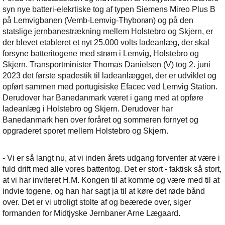
syn nye batteri-elekrtiske tog af typen Siemens Mireo Plus B
på Lemvigbanen (Vemb-Lemvig-Thyborøn) og på den
statslige jernbanestrækning mellem Holstebro og Skjern, er
der blevet etableret et nyt 25.000 volts ladeanlæg, der skal
forsyne batteritogene med strøm i Lemvig, Holstebro og
Skjern. Transportminister Thomas Danielsen (V) tog 2. juni
2023 det første spadestik til ladeanlægget, der er udviklet og
opført sammen med portugisiske Efacec ved Lemvig Station.
Derudover har Banedanmark været i gang med at opføre
ladeanlæg i Holstebro og Skjern. Derudover har
Banedanmark hen over foråret og sommeren fornyet og
opgraderet sporet mellem Holstebro og Skjern.
- Vi er så langt nu, at vi inden årets udgang forventer at være i
fuld drift med alle vores batteritog. Det er stort - faktisk så stort,
at vi har inviteret H.M. Kongen til at komme og være med til at
indvie togene, og han har sagt ja til at køre det røde bånd
over. Det er vi utroligt stolte af og beærede over, siger
formanden for Midtjyske Jernbaner Arne Lægaard.