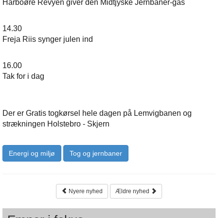
Harboøre Revyen giver den Midtjyske Jernbaner-gas
14.30
Freja Riis synger julen ind
16.00
Tak for i dag
Der er Gratis togkørsel hele dagen på Lemvigbanen og
strækningen Holstebro - Skjern
Energi og miljø
Tog og jernbaner
Nyere nyhed
Ældre nyhed