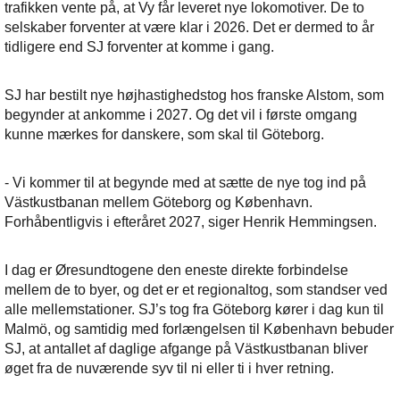
trafikken vente på, at Vy får leveret nye lokomotiver. De to
selskaber forventer at være klar i 2026. Det er dermed to år
tidligere end SJ forventer at komme i gang.
SJ har bestilt nye højhastighedstog hos franske Alstom, som
begynder at ankomme i 2027. Og det vil i første omgang
kunne mærkes for danskere, som skal til Göteborg.
- Vi kommer til at begynde med at sætte de nye tog ind på
Västkustbanan mellem Göteborg og København.
Forhåbentligvis i efteråret 2027, siger Henrik Hemmingsen.
I dag er Øresundtogene den eneste direkte forbindelse
mellem de to byer, og det er et regionaltog, som standser ved
alle mellemstationer. SJ’s tog fra Göteborg kører i dag kun til
Malmö, og samtidig med forlængelsen til København bebuder
SJ, at antallet af daglige afgange på Västkustbanan bliver
øget fra de nuværende syv til ni eller ti i hver retning.