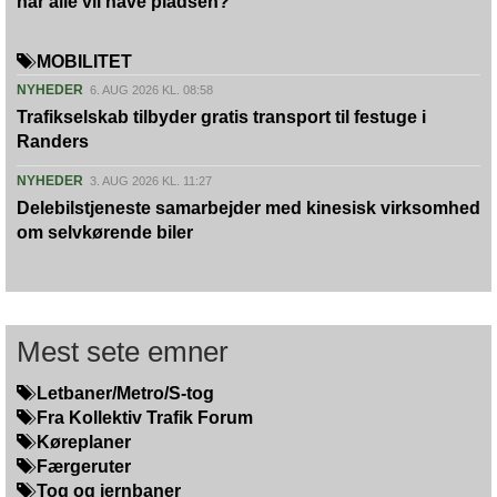
når alle vil have pladsen?
MOBILITET
NYHEDER
6. AUG 2026 KL. 08:58
Trafikselskab tilbyder gratis transport til festuge i
Randers
NYHEDER
3. AUG 2026 KL. 11:27
Delebilstjeneste samarbejder med kinesisk virksomhed
om selvkørende biler
Mest sete emner
Letbaner/Metro/S-tog
Fra Kollektiv Trafik Forum
Køreplaner
Færgeruter
Tog og jernbaner