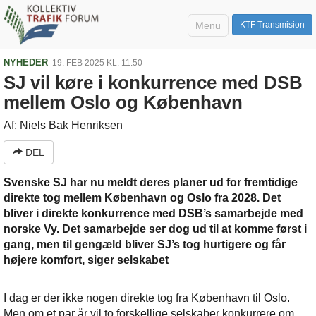
Menu
KTF Transmision
NYHEDER
19. FEB 2025 KL. 11:50
SJ vil køre i konkurrence med DSB
mellem Oslo og København
Af: Niels Bak Henriksen
DEL
Svenske SJ har nu meldt deres planer ud for fremtidige
direkte tog mellem København og Oslo fra 2028. Det
bliver i direkte konkurrence med DSB’s samarbejde med
norske Vy. Det samarbejde ser dog ud til at komme først i
gang, men til gengæld bliver SJ’s tog hurtigere og får
højere komfort, siger selskabet
I dag er der ikke nogen direkte tog fra København til Oslo.
Men om et par år vil to forskellige selskaber konkurrere om