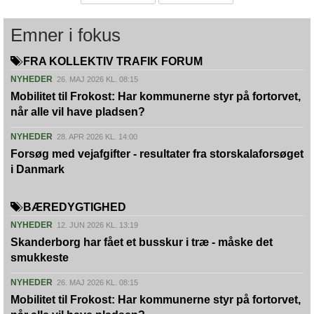
Emner i fokus
FRA KOLLEKTIV TRAFIK FORUM
NYHEDER
26. MAJ 2026 KL. 08:15
Mobilitet til Frokost: Har kommunerne styr på fortorvet,
når alle vil have pladsen?
NYHEDER
28. APR 2026 KL. 14:00
Forsøg med vejafgifter - resultater fra storskalaforsøget
i Danmark
BÆREDYGTIGHED
NYHEDER
12. JUN 2026 KL. 13:19
Skanderborg har fået et busskur i træ - måske det
smukkeste
NYHEDER
26. MAJ 2026 KL. 08:15
Mobilitet til Frokost: Har kommunerne styr på fortorvet,