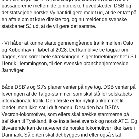
passagererne mellem de to nordiske hovedstæder. DSB og
det statsejede norske Vy har tidligere meldt ud, at de er tæt på
en aftale om at køre direkte tog, og nu melder de svenske
statsbaner SJ ud, at de vil gøre det samme.
- Vi håber at kunne starte gennemgående trafik mellem Oslo
og København i løbet af 2028. Det kan blive tre togpar om
dagen, som kører hele strækningen, siger forretningschef i SJ,
Henrik Hemmingson, til den svenske branchehjemmeside
Järnväger.
Både DSB’s og SJ’s planer venter på nye tog. DSB venter på
leveringen af de Talgo-stammer, som skal stå for selskabets
internationale trafik. Den første er for nyligt ankommet til
landet, men ikke sat i drift endnu. Desuden har DSB’s
Vectron-lokomotiver, som ellers skal trække stammerne på
trafikken til Tyskland, ikke installeret svensk og norsk ATC. Og
tilsvarende kan de nuværende norske lokomotiver ikke køre i
Danmark. Så enten skal det bygges ind eller også skal