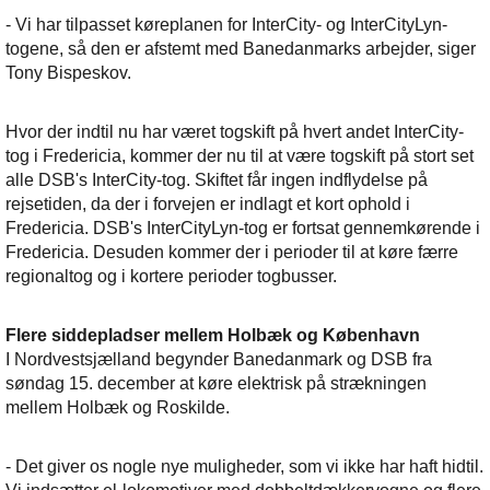
- Vi har tilpasset køreplanen for InterCity- og InterCityLyn-
togene, så den er afstemt med Banedanmarks arbejder, siger
Tony Bispeskov.
Hvor der indtil nu har været togskift på hvert andet InterCity-
tog i Fredericia, kommer der nu til at være togskift på stort set
alle DSB's InterCity-tog. Skiftet får ingen indflydelse på
rejsetiden, da der i forvejen er indlagt et kort ophold i
Fredericia. DSB's InterCityLyn-tog er fortsat gennemkørende i
Fredericia. Desuden kommer der i perioder til at køre færre
regionaltog og i kortere perioder togbusser.
Flere siddepladser mellem Holbæk og København
I Nordvestsjælland begynder Banedanmark og DSB fra
søndag 15. december at køre elektrisk på strækningen
mellem Holbæk og Roskilde.
- Det giver os nogle nye muligheder, som vi ikke har haft hidtil.