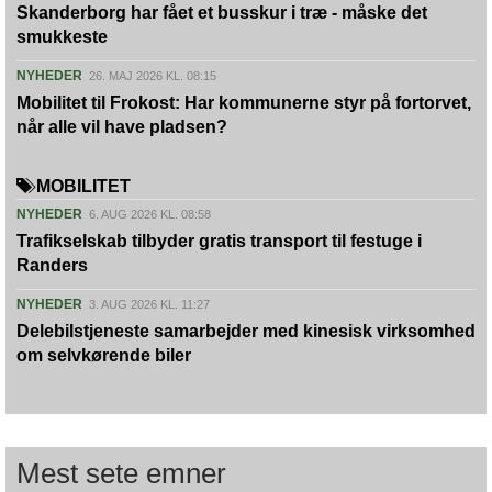
Skanderborg har fået et busskur i træ - måske det
smukkeste
NYHEDER
26. MAJ 2026 KL. 08:15
Mobilitet til Frokost: Har kommunerne styr på fortorvet,
når alle vil have pladsen?
MOBILITET
NYHEDER
6. AUG 2026 KL. 08:58
Trafikselskab tilbyder gratis transport til festuge i
Randers
NYHEDER
3. AUG 2026 KL. 11:27
Delebilstjeneste samarbejder med kinesisk virksomhed
om selvkørende biler
Mest sete emner