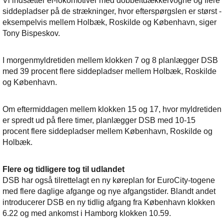
Vi indsætter el-lokomotiver med dobbeltdækkervogne og flere
siddepladser på de strækninger, hvor efterspørgslen er størst -
eksempelvis mellem Holbæk, Roskilde og København, siger
Tony Bispeskov.
I morgenmyldretiden mellem klokken 7 og 8 planlægger DSB
med 39 procent flere siddepladser mellem Holbæk, Roskilde
og København.
Om eftermiddagen mellem klokken 15 og 17, hvor myldretiden
er spredt ud på flere timer, planlægger DSB med 10-15
procent flere siddepladser mellem København, Roskilde og
Holbæk.
Flere og tidligere tog til udlandet
DSB har også tilrettelagt en ny køreplan for EuroCity-togene
med flere daglige afgange og nye afgangstider. Blandt andet
introducerer DSB en ny tidlig afgang fra København klokken
6.22 og med ankomst i Hamborg klokken 10.59.