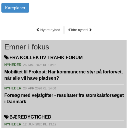
Køreplaner
Nyere nyhed
Ældre nyhed
Emner i fokus
FRA KOLLEKTIV TRAFIK FORUM
NYHEDER
26. MAJ 2026 KL. 08:15
Mobilitet til Frokost: Har kommunerne styr på fortorvet,
når alle vil have pladsen?
NYHEDER
28. APR 2026 KL. 14:00
Forsøg med vejafgifter - resultater fra storskalaforsøget
i Danmark
BÆREDYGTIGHED
NYHEDER
12. JUN 2026 KL. 13:19