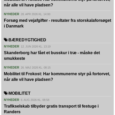
når alle vil have pladsen?
NYHEDER
28. APR 2026 KL. 14:00
Forsøg med vejafgifter - resultater fra storskalaforsøget
i Danmark
BÆREDYGTIGHED
NYHEDER
12. JUN 2026 KL. 13:19
Skanderborg har fået et busskur i træ - måske det
smukkeste
NYHEDER
26. MAJ 2026 KL. 08:15
Mobilitet til Frokost: Har kommunerne styr på fortorvet,
når alle vil have pladsen?
MOBILITET
NYHEDER
6. AUG 2026 KL. 08:58
Trafikselskab tilbyder gratis transport til festuge i
Randers