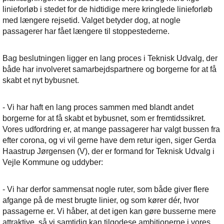
linieforløb i stedet for de hidtidige mere kringlede linieforløb
med længere rejsetid. Valget betyder dog, at nogle
passagerer har fået længere til stoppestederne.
Bag beslutningen ligger en lang proces i Teknisk Udvalg, der
både har involveret samarbejdspartnere og borgerne for at få
skabt et nyt bybusnet.
- Vi har haft en lang proces sammen med blandt andet
borgerne for at få skabt et bybusnet, som er fremtidssikret.
Vores udfordring er, at mange passagerer har valgt bussen fra
efter corona, og vi vil gerne have dem retur igen, siger Gerda
Haastrup Jørgensen (V), der er formand for Teknisk Udvalg i
Vejle Kommune og uddyber:
- Vi har derfor sammensat nogle ruter, som både giver flere
afgange på de mest brugte linier, og som kører dér, hvor
passagerne er. Vi håber, at det igen kan gøre busserne mere
attraktive, så vi samtidig kan tilgodese ambitionerne i vores