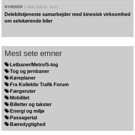
NYHEDER
3. AUG 2026 KL. 11:27
Delebilstjeneste samarbejder med kinesisk virksomhed
om selvkørende biler
Mest sete emner
Letbaner/Metro/S-tog
Tog og jernbaner
Køreplaner
Fra Kollektiv Trafik Forum
Færgeruter
Mobilitet
Billetter og takster
Energi og miljø
Passagertal
Bæredygtighed