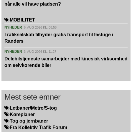
når alle vil have pladsen?
MOBILITET
NYHEDER
6. AUG 2026 KL. 08:58
Trafikselskab tilbyder gratis transport til festuge i
Randers
NYHEDER
3. AUG 2026 KL. 11:27
Delebilstjeneste samarbejder med kinesisk virksomhed
om selvkørende biler
Mest sete emner
Letbaner/Metro/S-tog
Køreplaner
Tog og jernbaner
Fra Kollektiv Trafik Forum