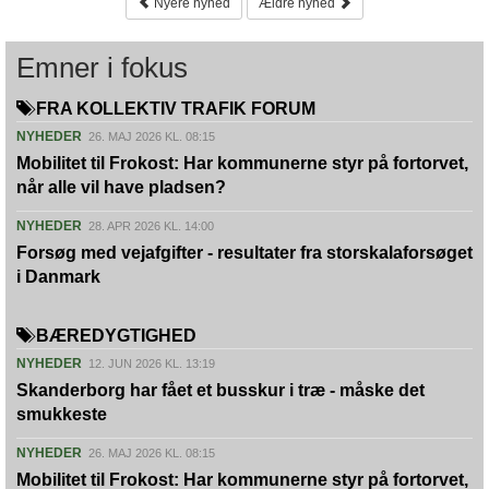
Nyere nyhed
Ældre nyhed
Emner i fokus
FRA KOLLEKTIV TRAFIK FORUM
NYHEDER
26. MAJ 2026 KL. 08:15
Mobilitet til Frokost: Har kommunerne styr på fortorvet,
når alle vil have pladsen?
NYHEDER
28. APR 2026 KL. 14:00
Forsøg med vejafgifter - resultater fra storskalaforsøget
i Danmark
BÆREDYGTIGHED
NYHEDER
12. JUN 2026 KL. 13:19
Skanderborg har fået et busskur i træ - måske det
smukkeste
NYHEDER
26. MAJ 2026 KL. 08:15
Mobilitet til Frokost: Har kommunerne styr på fortorvet,