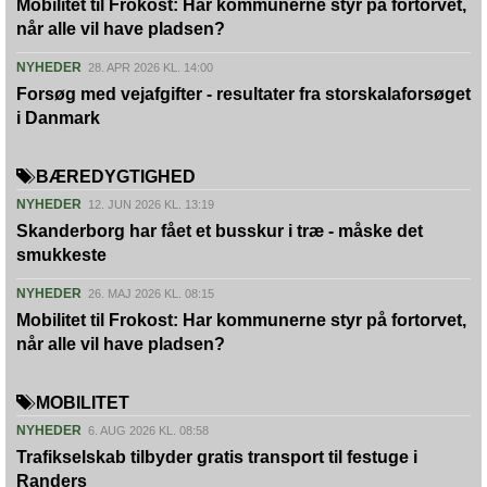
Mobilitet til Frokost: Har kommunerne styr på fortorvet,
når alle vil have pladsen?
NYHEDER
28. APR 2026 KL. 14:00
Forsøg med vejafgifter - resultater fra storskalaforsøget
i Danmark
BÆREDYGTIGHED
NYHEDER
12. JUN 2026 KL. 13:19
Skanderborg har fået et busskur i træ - måske det
smukkeste
NYHEDER
26. MAJ 2026 KL. 08:15
Mobilitet til Frokost: Har kommunerne styr på fortorvet,
når alle vil have pladsen?
MOBILITET
NYHEDER
6. AUG 2026 KL. 08:58
Trafikselskab tilbyder gratis transport til festuge i
Randers