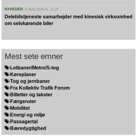
NYHEDER
3. AUG 2026 KL. 11:27
Delebilstjeneste samarbejder med kinesisk virksomhed
om selvkørende biler
Mest sete emner
Letbaner/Metro/S-tog
Køreplaner
Tog og jernbaner
Fra Kollektiv Trafik Forum
Billetter og takster
Færgeruter
Mobilitet
Energi og miljø
Passagertal
Bæredygtighed