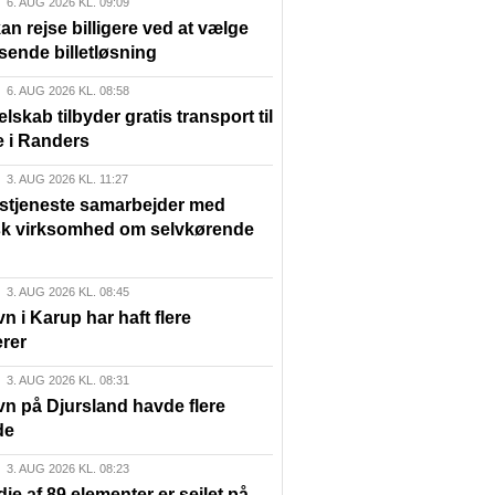
6. AUG 2026 KL. 09:09
n rejse billigere ved at vælge
sende billetløsning
6. AUG 2026 KL. 08:58
elskab tilbyder gratis transport til
e i Randers
3. AUG 2026 KL. 11:27
lstjeneste samarbejder med
sk virksomhed om selvkørende
3. AUG 2026 KL. 08:45
n i Karup har haft flere
rer
3. AUG 2026 KL. 08:31
vn på Djursland havde flere
de
3. AUG 2026 KL. 08:23
die af 89 elementer er sejlet på