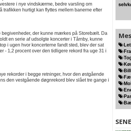
investere i nye vindskærme, bedre varsling om
selvk
å trafikken hurtigt kan flyttes mellem banerne efter
re begivenheder, der kunne mærkes på Storebælt. Da
Mes
ldt en serie af udsolgte koncerter i Tårnby, kunne
etop i ugen hvor koncerterne fandt sted, blev der sat
Let
- 1,2 procent over den tidligere rekord fra uge 31 i
Fra
Tog
Kør
Bill
ye rekorder i begge retninger, hvor den østgående
Fær
ns den vestgående døgnrekord blev slået tre gange i
Mob
Ene
Pas
Bær
SENE