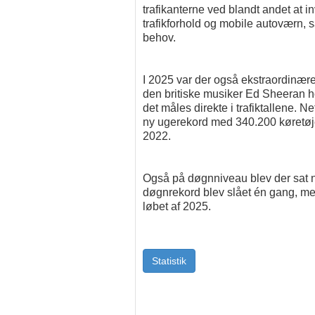
trafikanterne ved blandt andet at 
trafikforhold og mobile autoværn, s
behov.
I 2025 var der også ekstraordinæ
den britiske musiker Ed Sheeran ho
det måles direkte i trafiktallene. N
ny ugerekord med 340.200 køretøjer 
2022.
Også på døgnniveau blev der sat n
døgnrekord blev slået én gang, me
løbet af 2025.
Statistik