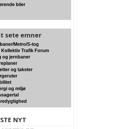
ørende biler
t sete emner
baner/Metro/S-tog
 Kollektiv Trafik Forum
 og jernbaner
eplaner
etter og takster
geruter
ilitet
rgi og miljø
sagertal
edygtighed
STE NYT