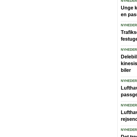
NYHEDER
Unge ka
en pas
NYHEDER
Trafiks
festug
NYHEDER
Delebi
kinesi
biler
NYHEDER
Lufthav
passge
NYHEDER
Luftha
rejsen
NYHEDER
Det tre