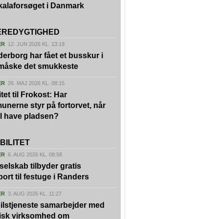
kalaforsøget i Danmark
REDYGTIGHED
ER
12. JUN 2026 KL. 13:19
erborg har fået et busskur i
 måske det smukkeste
ER
26. MAJ 2026 KL. 08:15
tet til Frokost: Har
nerne styr på fortorvet, når
vil have pladsen?
BILITET
ER
6. AUG 2026 KL. 08:58
kselskab tilbyder gratis
port til festuge i Randers
ER
3. AUG 2026 KL. 11:27
ilstjeneste samarbejder med
isk virksomhed om