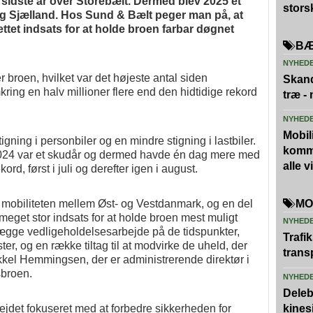
e sidste år over Storebælt. Dermed blev 2025 et
stors
og Sjælland. Hos Sund & Bælt peger man på, at
ettet indsats for at holde broen farbar døgnet
BÆ
NYHED
r broen, hvilket var det højeste antal siden
Skand
ring en halv millioner flere end den hidtidige rekord
træ -
NYHED
Mobili
gning i personbiler og en mindre stigning i lastbiler.
kommu
t 2024 var et skudår og dermed havde én dag mere med
alle 
d, først i juli og derefter igen i august.
re mobiliteten mellem Øst- og Vestdanmark, og en del
MO
en meget stor indsats for at holde broen mest muligt
NYHED
lægge vedligeholdelsesarbejde på de tidspunkter,
Trafi
ster, og en række tiltag til at modvirke de uheld, der
trans
kkel Hemmingsen, der er administrerende direktør i
sbroen.
NYHED
Deleb
jdet fokuseret med at forbedre sikkerheden for
kines