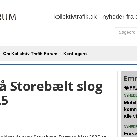
kollektivtrafik.dk - nyheder fra 
Om Kollektiv Trafik Forum
Kontingent
Emn
å Storebælt slog
FR
25
NYHED
Mobili
kommu
alle 
NYHED
Forsø