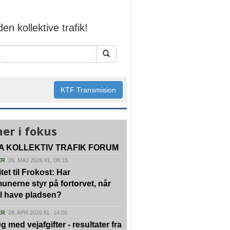
den kollektive trafik!
KTF Transmision
er i fokus
A KOLLEKTIV TRAFIK FORUM
ER
26. MAJ 2026 KL. 08:15
tet til Frokost: Har
nerne styr på fortorvet, når
vil have pladsen?
ER
28. APR 2026 KL. 14:00
g med vejafgifter - resultater fra