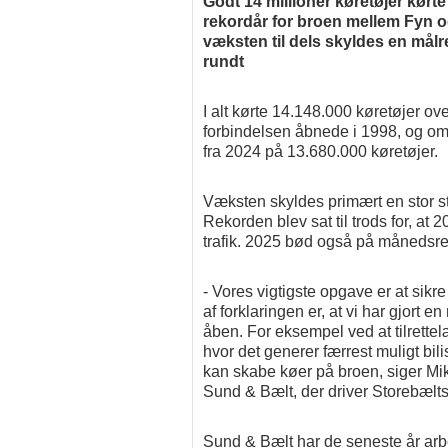
Godt 14 millioner køretøjer kørt
rekordår for broen mellem Fyn 
væksten til dels skyldes en målr
rundt
I alt kørte 14.148.000 køretøjer ove
forbindelsen åbnede i 1998, og omk
fra 2024 på 13.680.000 køretøjer.
Væksten skyldes primært en stor sti
Rekorden blev sat til trods for, a
trafik. 2025 bød også på månedsrekor
- Vores vigtigste opgave er at sik
af forklaringen er, at vi har gjort 
åben. For eksempel ved at tilrette
hvor det generer færrest muligt bili
kan skabe køer på broen, siger Mi
Sund & Bælt, der driver Storebælt
Sund & Bælt har de seneste år arbe