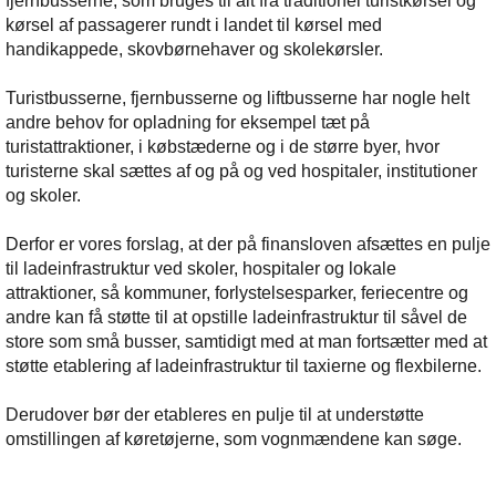
fjernbusserne, som bruges til alt fra traditionel turistkørsel og
kørsel af passagerer rundt i landet til kørsel med
handikappede, skovbørnehaver og skolekørsler.
Turistbusserne, fjernbusserne og liftbusserne har nogle helt
andre behov for opladning for eksempel tæt på
turistattraktioner, i købstæderne og i de større byer, hvor
turisterne skal sættes af og på og ved hospitaler, institutioner
og skoler.
Derfor er vores forslag, at der på finansloven afsættes en pulje
til ladeinfrastruktur ved skoler, hospitaler og lokale
attraktioner, så kommuner, forlystelsesparker, feriecentre og
andre kan få støtte til at opstille ladeinfrastruktur til såvel de
store som små busser, samtidigt med at man fortsætter med at
støtte etablering af ladeinfrastruktur til taxierne og flexbilerne.
Derudover bør der etableres en pulje til at understøtte
omstillingen af køretøjerne, som vognmændene kan søge.