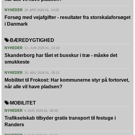
NYHEDER
28. APR 2026 KL. 14:00
Forsøg med vejafgifter - resultater fra storskalaforsøget
i Danmark
BÆREDYGTIGHED
NYHEDER
12. JUN 2026 KL. 13:19
Skanderborg har fået et busskur i træ - måske det
smukkeste
NYHEDER
26. MAJ 2026 KL. 08:15
Mobilitet til Frokost: Har kommunerne styr på fortorvet,
når alle vil have pladsen?
MOBILITET
NYHEDER
6. AUG 2026 KL. 08:58
Trafikselskab tilbyder gratis transport til festuge i
Randers