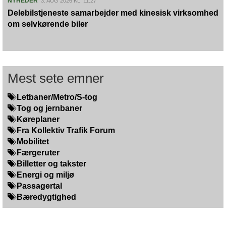
NYHEDER
3. AUG 2026 KL. 11:27
Delebilstjeneste samarbejder med kinesisk virksomhed
om selvkørende biler
Mest sete emner
Letbaner/Metro/S-tog
Tog og jernbaner
Køreplaner
Fra Kollektiv Trafik Forum
Mobilitet
Færgeruter
Billetter og takster
Energi og miljø
Passagertal
Bæredygtighed