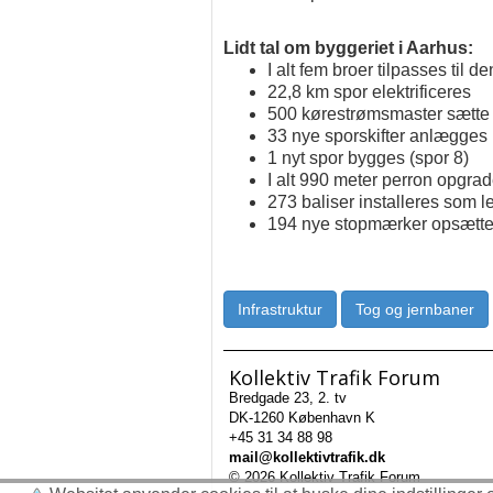
Lidt tal om byggeriet i Aarhus:
I alt fem broer tilpasses til 
22,8 km spor elektrificeres
500 kørestrømsmaster sætte
33 nye sporskifter anlægges
1 nyt spor bygges (spor 8)
I alt 990 meter perron opgra
273 baliser installeres som l
194 nye stopmærker opsætte
Infrastruktur
Tog og jernbaner
Kollektiv Trafik Forum
Bredgade 23, 2. tv
DK-1260 København K
+45 31 34 88 98
mail@kollektivtrafik.dk
© 2026 Kollektiv Trafik Forum