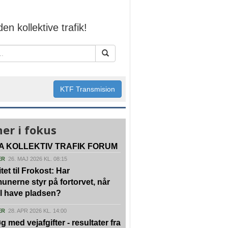
den kollektive trafik!
KTF Transmision
er i fokus
A KOLLEKTIV TRAFIK FORUM
ER
26. MAJ 2026 KL. 08:15
tet til Frokost: Har
nerne styr på fortorvet, når
vil have pladsen?
ER
28. APR 2026 KL. 14:00
g med vejafgifter - resultater fra