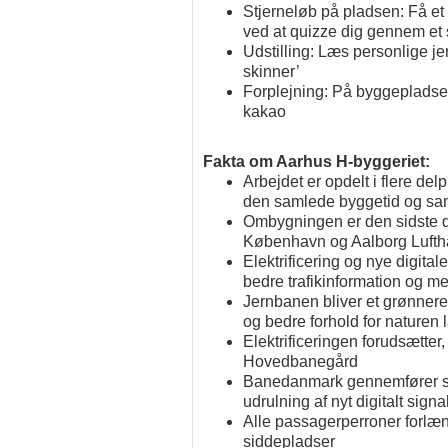
Stjerneløb på pladsen: Få et
ved at quizze dig gennem et 
Udstilling: Læs personlige je
skinner’
Forplejning: På byggeplads
kakao
Fakta om Aarhus H-byggeriet:
Arbejdet er opdelt i flere del
den samlede byggetid og samt
Ombygningen er den sidste de
København og Aalborg Luft
Elektrificering og nye digital
bedre trafikinformation og mer
Jernbanen bliver et grønnere
og bedre forhold for naturen
Elektrificeringen forudsætter
Hovedbanegård
Banedanmark gennemfører sa
udrulning af nyt digitalt sign
Alle passagerperroner forlæng
siddepladser