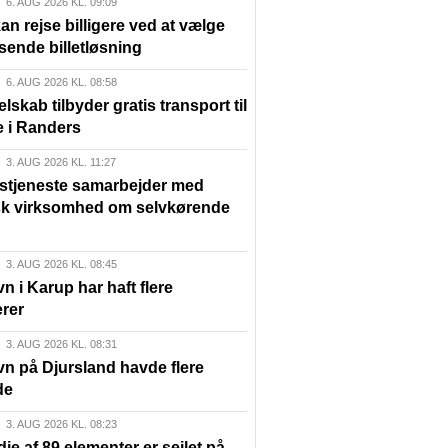
6. AUG 2026 KL. 09:09
n rejse billigere ved at vælge
sende billetløsning
6. AUG 2026 KL. 08:58
elskab tilbyder gratis transport til
e i Randers
3. AUG 2026 KL. 11:27
lstjeneste samarbejder med
sk virksomhed om selvkørende
3. AUG 2026 KL. 08:45
n i Karup har haft flere
rer
3. AUG 2026 KL. 08:31
vn på Djursland havde flere
de
3. AUG 2026 KL. 08:23
die af 89 elementer er sejlet på