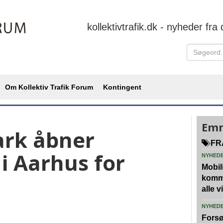
kollektivtrafik.dk - nyheder fra 
Om Kollektiv Trafik Forum
Kontingent
Emn
rk åbner
FR
i Aarhus for
NYHED
Mobili
kommu
alle 
NYHED
Forsø