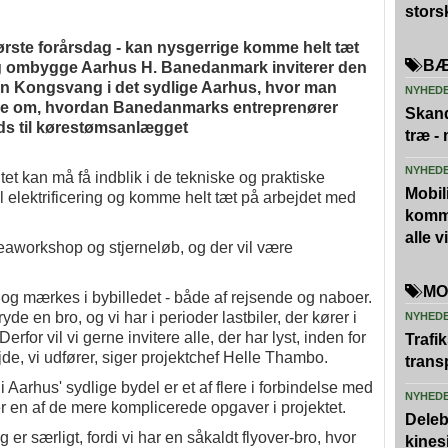
stors
ørste forårsdag - kan nysgerrige komme helt tæt
BÆ
g ombygge Aarhus H. Banedanmark inviterer den
en Kongsvang i det sydlige Aarhus, hvor man
NYHED
ere om, hvordan Banedanmarks entreprenører
Skand
lads til kørestømsanlægget
træ -
NYHED
 kan må få indblik i de tekniske og praktiske
Mobili
til elektrificering og komme helt tæt på arbejdet med
kommu
alle 
eaworkshop og stjerneløb, og der vil være
MO
og mærkes i bybilledet - både af rejsende og naboer.
e en bro, og vi har i perioder lastbiler, der kører i
NYHED
erfor vil vi gerne invitere alle, der har lyst, inden for
Trafi
ejde, vi udfører, siger projektchef Helle Thambo.
trans
Aarhus' sydlige bydel er et af flere i forbindelse med
NYHED
 en af de mere komplicerede opgaver i projektet.
Deleb
er særligt, fordi vi har en såkaldt flyover-bro, hvor
kines