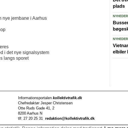
plads
NYHEDER
den nye jernbane i Aarhus
Busser 
bøgesk
 op
NYHEDER
Vietna
deres
elbiler
ed i det nye signalsystem
s langs sporet
Informationsportalen
kollektivtrafik.dk
Chefredaktør Jesper Christensen
Otte Ruds Gade 41, 2
8200 Aarhus N
tlf: 27 20 25 31
redaktion@kollektivtrafik.dk