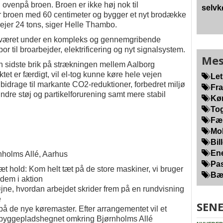
ovenpå broen. Broen er ikke høj nok til
selvk
r broen med 60 centimeter og bygger et nyt brodække
vejer 24 tons, siger Helle Thambo.
 H været under en kompleks og gennemgribende
 til broarbejder, elektrificering og nyt signalsystem.
Mes
en sidste brik på strækningen mellem Aalborg
et er færdigt, vil el-tog kunne køre hele vejen
Let
drage til markante CO2-reduktioner, forbedret miljø
Fra
mindre støj og partikelforurening samt mere stabil
Kør
Tog
Fær
Mob
Bill
Ene
holms Allé, Aarhus
Pas
æt hold: Kom helt tæt på de store maskiner, vi bruger
Bær
 dem i aktion
ne, hvordan arbejdet skrider frem på en rundvisning
e
SENE
å de nye køremaster. Efter arrangementet vil et
 byggepladshegnet omkring Bjørnholms Allé