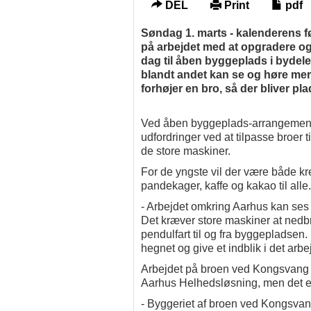
DEL
Print
pdf
Søndag 1. marts - kalenderens f
på arbejdet med at opgradere o
dag til åben byggeplads i bydel
blandt andet kan se og høre m
forhøjer en bro, så der bliver p
Ved åben byggeplads-arrangementet
udfordringer ved at tilpasse broer 
de store maskiner.
For de yngste vil der være både kr
pandekager, kaffe og kakao til alle.
- Arbejdet omkring Aarhus kan ses 
Det kræver store maskiner at nedbryd
pendulfart til og fra byggepladsen. D
hegnet og give et indblik i det arb
Arbejdet på broen ved Kongsvang i 
Aarhus Helhedsløsning, men det er
- Byggeriet af broen ved Kongsvang 