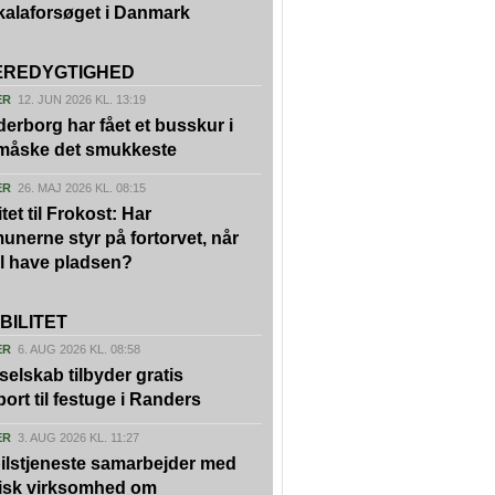
kalaforsøget i Danmark
REDYGTIGHED
ER
12. JUN 2026 KL. 13:19
erborg har fået et busskur i
 måske det smukkeste
ER
26. MAJ 2026 KL. 08:15
tet til Frokost: Har
nerne styr på fortorvet, når
vil have pladsen?
BILITET
ER
6. AUG 2026 KL. 08:58
kselskab tilbyder gratis
port til festuge i Randers
ER
3. AUG 2026 KL. 11:27
ilstjeneste samarbejder med
isk virksomhed om