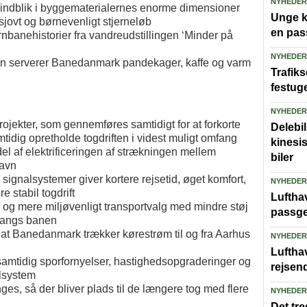
NYHEDER
 indblik i byggematerialernes enorme dimensioner
Unge ka
sjovt og børnevenligt stjerneløb
en pas
rnbanehistorier fra vandreudstillingen ‘Minder på
NYHEDER
en serverer Banedanmark pandekager, kaffe og varm
Trafiks
festug
NYHEDER
projekter, som gennemføres samtidigt for at forkorte
Delebi
idig opretholde togdriften i videst muligt omfang
kinesi
l af elektrificeringen af strækningen mellem
biler
havn
e signalsystemer giver kortere rejsetid, øget komfort,
NYHEDER
e stabil togdrift
Lufthav
 og mere miljøvenligt transportvalg med mindre støj
passge
 langs banen
, at Banedanmark trækker kørestrøm til og fra Aarhus
NYHEDER
Luftha
mtidig sporfornyelser, hastighedsopgraderinger og
rejsen
alsystem
es, så der bliver plads til de længere tog med flere
NYHEDER
Det tre