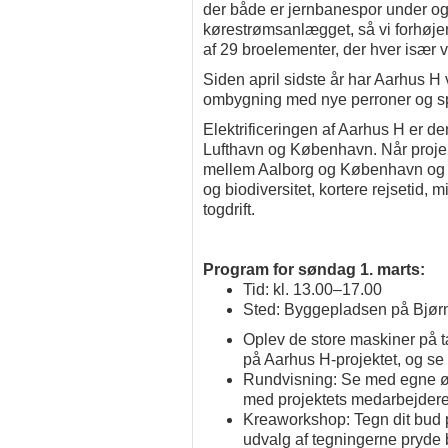
der både er jernbanespor under og 
kørestrømsanlægget, så vi forhøje
af 29 broelementer, der hver især 
Siden april sidste år har Aarhus
ombygning med nye perroner og spor
Elektrificeringen af Aarhus H er d
Lufthavn og København. Når projekt
mellem Aalborg og København og bi
og biodiversitet, kortere rejsetid, 
togdrift.
Program for søndag 1. marts:
Tid: kl. 13.00–17.00
Sted: Byggepladsen på Bjørn
Oplev de store maskiner på t
på Aarhus H-projektet, og se
Rundvisning: Se med egne øj
med projektets medarbejder
Kreaworkshop: Tegn dit bud p
udvalg af tegningerne pryde