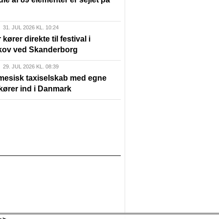
31. JUL 2026 KL. 10:24
kører direkte til festival i
ov ved Skanderborg
29. JUL 2026 KL. 08:39
mesisk taxiselskab med egne
 kører ind i Danmark