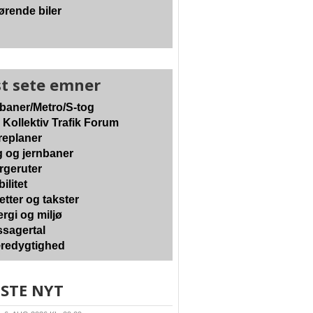
ørende biler
t sete emner
baner/Metro/S-tog
 Kollektiv Trafik Forum
eplaner
 og jernbaner
geruter
ilitet
etter og takster
rgi og miljø
sagertal
edygtighed
STE NYT