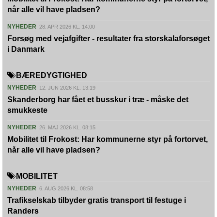
når alle vil have pladsen?
NYHEDER
28. APR 2026 KL. 14:00
Forsøg med vejafgifter - resultater fra storskalaforsøget
i Danmark
BÆREDYGTIGHED
NYHEDER
12. JUN 2026 KL. 13:19
Skanderborg har fået et busskur i træ - måske det
smukkeste
NYHEDER
26. MAJ 2026 KL. 08:15
Mobilitet til Frokost: Har kommunerne styr på fortorvet,
når alle vil have pladsen?
MOBILITET
NYHEDER
6. AUG 2026 KL. 08:58
Trafikselskab tilbyder gratis transport til festuge i
Randers