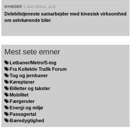
NYHEDER
3. AUG 2026 KL. 11:27
Delebilstjeneste samarbejder med kinesisk virksomhed
om selvkørende biler
Mest sete emner
Letbaner/Metro/S-tog
Fra Kollektiv Trafik Forum
Tog og jernbaner
Køreplaner
Billetter og takster
Mobilitet
Færgeruter
Energi og miljø
Passagertal
Bæredygtighed