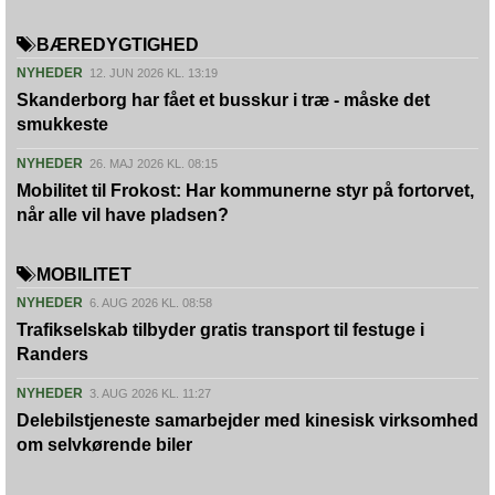
BÆREDYGTIGHED
NYHEDER
12. JUN 2026 KL. 13:19
Skanderborg har fået et busskur i træ - måske det
smukkeste
NYHEDER
26. MAJ 2026 KL. 08:15
Mobilitet til Frokost: Har kommunerne styr på fortorvet,
når alle vil have pladsen?
MOBILITET
NYHEDER
6. AUG 2026 KL. 08:58
Trafikselskab tilbyder gratis transport til festuge i
Randers
NYHEDER
3. AUG 2026 KL. 11:27
Delebilstjeneste samarbejder med kinesisk virksomhed
om selvkørende biler