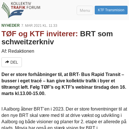
Menu
KTF Transmision
NYHEDER
7. MAR 2021 KL. 11:33
TØF og KTF inviterer:
BRT som
schweitzerkniv
Af: Redaktionen
DEL
Der er store forhåbninger til, at BRT- Bus Rapid Transit –
busser i eget tracé – kan give kollektiv trafik i byer et
tiltrængt løft. Følg TØF’s og KTF’s webinar tirsdag den 16.
marts kl.13.00-15.00.
I Aalborg åbner BRT’en i 2023. Der er store forventninger til at
den nye BRT skal være med til at drive vækst og udvikling i
Aalborg og både visioner og planer for 2. etape er allerede på
plads. Movia har også en stærk vision for BRT i