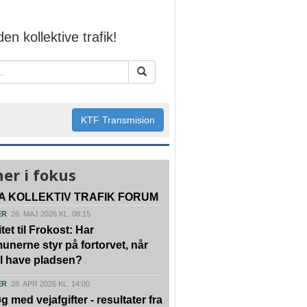
den kollektive trafik!
KTF Transmision
er i fokus
A KOLLEKTIV TRAFIK FORUM
ER
26. MAJ 2026 KL. 08:15
tet til Frokost: Har
nerne styr på fortorvet, når
vil have pladsen?
ER
28. APR 2026 KL. 14:00
g med vejafgifter - resultater fra