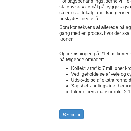
For sagsbehandlingstiderne vil Te
statens servicemål på byggesagso
således at lokalplaner kan genne
udskydes med et år.
Som konsekvens af allerede pålagt
gang med en proces, hvor der skal 
kroner.
Opbremsningen på 21,4 millioner k
på følgende områder:
Kollektiv trafik: 7 millioner kr
Vedligeholdelse af veje og cyk
Udskydelse af ekstra renhold 
Sagsbehandlingstider herunder
Interne personaleforhold: 2,1
Økonomi