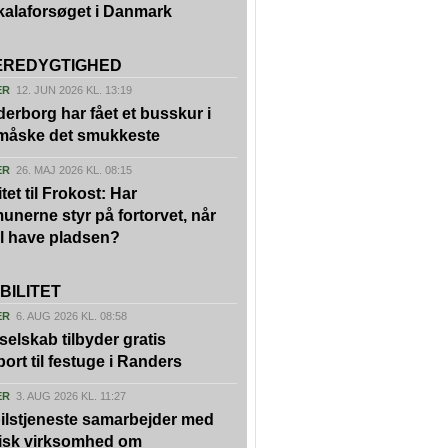
kalaforsøget i Danmark
REDYGTIGHED
ER
12. JUN 2026 KL. 13:19
erborg har fået et busskur i
 måske det smukkeste
ER
26. MAJ 2026 KL. 08:15
tet til Frokost: Har
nerne styr på fortorvet, når
vil have pladsen?
BILITET
ER
6. AUG 2026 KL. 08:58
kselskab tilbyder gratis
port til festuge i Randers
ER
3. AUG 2026 KL. 11:27
ilstjeneste samarbejder med
isk virksomhed om