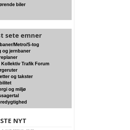
ørende biler
t sete emner
baner/Metro/S-tog
 og jernbaner
eplaner
 Kollektiv Trafik Forum
geruter
etter og takster
ilitet
rgi og miljø
sagertal
edygtighed
STE NYT