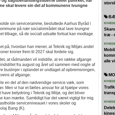
se og sagsbehandlingstiderne bliver påvirket, når
stors
ne skal levere sin del af kommunens tvungne
BÆ
olde sin serviceramme, besluttede Aarhus Byråd i
NYHED
s Kommune på nær socialområdet skal lave tvungne
Skand
et tilbage, så de socialt udsatte fortsat kan modtage
træ -
NYHED
t på, hvordan han mener, at Teknik og Miljøs andel
Mobili
oner kroner frem til 2027 skal fordele sig.
kommu
t, at rådmanden vil indstille, at en række afgange
alle 
indstillet fra august og året ud sammen med nogle af
e buslinjer i oplandet er undtaget af opbremsningen,
ekvens af afgange.
MO
NYHED
rælle en del af den nødvendige service væk, som
Trafi
er. Men vi har et fælles ansvar for at hjælpe vores
t have betydning i Teknik og Miljø, og det bliver
trans
 kan mærke. Samtidigt har det været vigtigt for mig
NYHED
fastholde serviceniveauet i vores skoler og
Deleb
olaj Bang (K).
kines