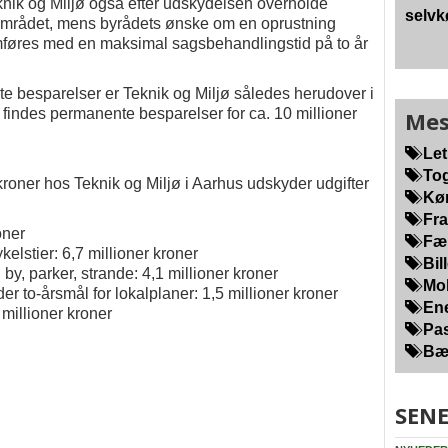
knik og Miljø også efter udskydelsen overholde
selvk
mrådet, mens byrådets ønske om en oprustning
mføres med en maksimal sagsbehandlingstid på to år
e besparelser er Teknik og Miljø således herudover i
findes permanente besparelser for ca. 10 millioner
Mes
Let
Tog
roner hos Teknik og Miljø i Aarhus udskyder udgifter
Kør
Fra
oner
Fær
elstier: 6,7 millioner kroner
Bill
by, parker, strande: 4,1 millioner kroner
Mob
 to-årsmål for lokalplaner: 1,5 millioner kroner
Ene
 millioner kroner
Pas
Bær
SENE