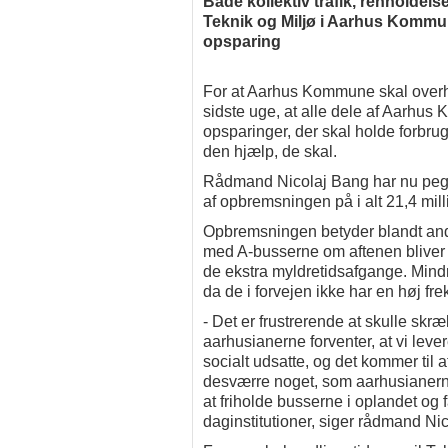
Både kollektiv trafik, renholdel
Teknik og Miljø i Aarhus Kommu
opsparing
For at Aarhus Kommune skal overh
sidste uge, at alle dele af Aarhu
opsparinger, der skal holde forbrug
den hjælp, de skal.
Rådmand Nicolaj Bang har nu pege
af opbremsningen på i alt 21,4 milli
Opbremsningen betyder blandt ande
med A-busserne om aftenen bliver 
de ekstra myldretidsafgange. Mindr
da de i forvejen ikke har en høj fr
- Det er frustrerende at skulle sk
aarhusianerne forventer, at vi lever
socialt udsatte, og det kommer til a
desværre noget, som aarhusianerne
at friholde busserne i oplandet og 
daginstitutioner, siger rådmand Nic