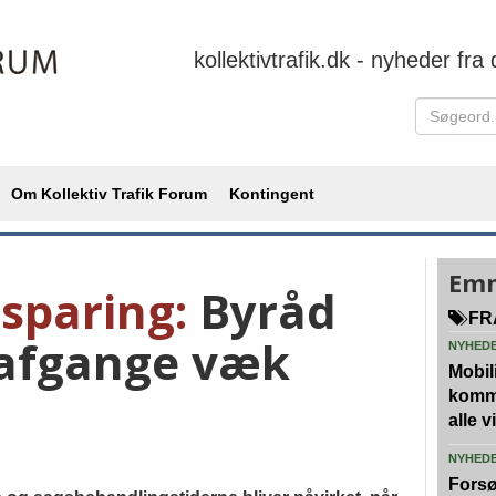
kollektivtrafik.dk - nyheder fra 
Om Kollektiv Trafik Forum
Kontingent
Emn
sparing:
Byråd
FR
afgange væk
NYHED
Mobili
kommu
alle 
NYHED
Forsø