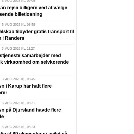
6. AUG 2026 KL. 09:09
n rejse billigere ved at vælge
sende billetløsning
6. AUG 2026 KL. 08:58
elskab tilbyder gratis transport til
e i Randers
3. AUG 2026 KL. 11:27
lstjeneste samarbejder med
sk virksomhed om selvkørende
3. AUG 2026 KL. 08:45
n i Karup har haft flere
rer
3. AUG 2026 KL. 08:31
vn på Djursland havde flere
de
3. AUG 2026 KL. 08:23
die af 89 elementer er sejlet på