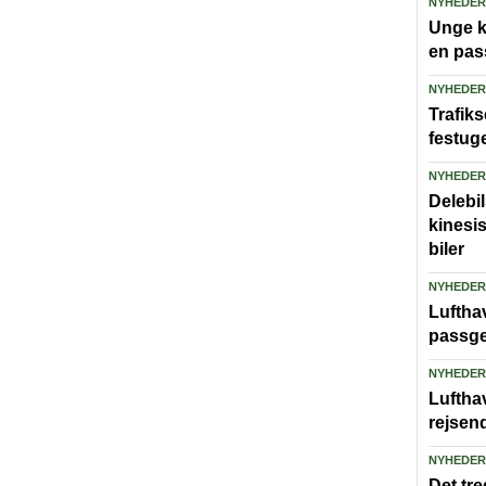
NYHEDER
Unge ka
en pas
NYHEDER
Trafiks
festug
NYHEDER
Delebi
kinesi
biler
NYHEDER
Lufthav
passge
NYHEDER
Luftha
rejsen
NYHEDER
Det tre