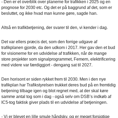
- Den er et overblik over planerne for trafikken i 2025 og en
prognose for 2030 etc. Og det er på baggrund af det, som er
besluttet, og ikke hvad man kunne gøre, sagde han.
Altså en trafikbetjening, der svarer til den, vi kender i dag.
Det var ellers præcis det, som den forrige udgave af
trafikplanen gjorde, da den udkom i 2017. Her gav den et bud
for visionerne for en udvidelse af trafikken, når de mange
store projekter som signalprogrammet, Femern, elektrificering
med videre var færdiggjort - dengang sat til 2027.
Den horisont er siden rykket frem til 2030. Men i den nye
trafikplan har Trafikstyrelsen trukket deres bud på en fremtidig
betjening tilbage igen og blot regnet med, at der skal køre
samme antal tog som i dag - også selv om DSB’s indkøb af
IC5-tog faktisk giver plads til en udvidelse af betjeningen.
- Vi er blevet en lille smule håndsky, og er meget forsigtige