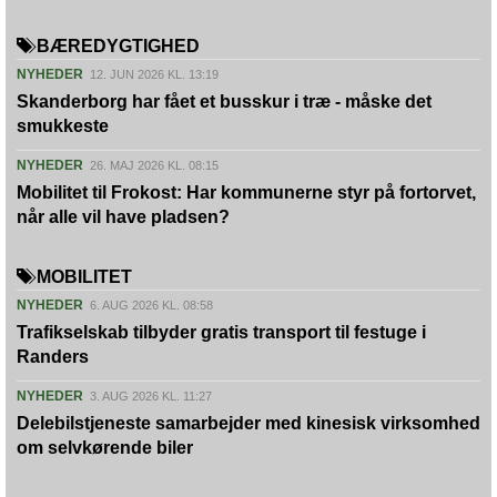
BÆREDYGTIGHED
NYHEDER
12. JUN 2026 KL. 13:19
Skanderborg har fået et busskur i træ - måske det
smukkeste
NYHEDER
26. MAJ 2026 KL. 08:15
Mobilitet til Frokost: Har kommunerne styr på fortorvet,
når alle vil have pladsen?
MOBILITET
NYHEDER
6. AUG 2026 KL. 08:58
Trafikselskab tilbyder gratis transport til festuge i
Randers
NYHEDER
3. AUG 2026 KL. 11:27
Delebilstjeneste samarbejder med kinesisk virksomhed
om selvkørende biler