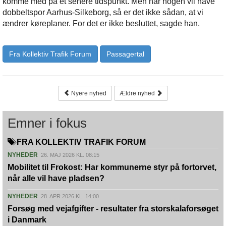
komme med på et senere tidspunkt. Men når nogen vil have
dobbeltspor Aarhus-Silkeborg, så er det ikke sådan, at vi
ændrer køreplaner. For det er ikke besluttet, sagde han.
Fra Kollektiv Trafik Forum
Passagertal
Nyere nyhed
Ældre nyhed
Emner i fokus
FRA KOLLEKTIV TRAFIK FORUM
NYHEDER
26. MAJ 2026 KL. 08:15
Mobilitet til Frokost: Har kommunerne styr på fortorvet,
når alle vil have pladsen?
NYHEDER
28. APR 2026 KL. 14:00
Forsøg med vejafgifter - resultater fra storskalaforsøget
i Danmark