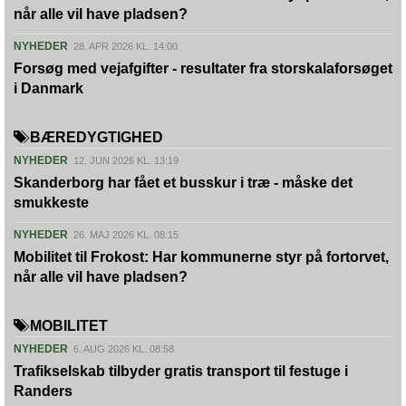
når alle vil have pladsen?
NYHEDER
28. APR 2026 KL. 14:00
Forsøg med vejafgifter - resultater fra storskalaforsøget
i Danmark
BÆREDYGTIGHED
NYHEDER
12. JUN 2026 KL. 13:19
Skanderborg har fået et busskur i træ - måske det
smukkeste
NYHEDER
26. MAJ 2026 KL. 08:15
Mobilitet til Frokost: Har kommunerne styr på fortorvet,
når alle vil have pladsen?
MOBILITET
NYHEDER
6. AUG 2026 KL. 08:58
Trafikselskab tilbyder gratis transport til festuge i
Randers