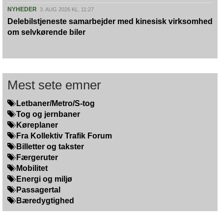
NYHEDER
3. AUG 2026 KL. 11:27
Delebilstjeneste samarbejder med kinesisk virksomhed
om selvkørende biler
Mest sete emner
Letbaner/Metro/S-tog
Tog og jernbaner
Køreplaner
Fra Kollektiv Trafik Forum
Billetter og takster
Færgeruter
Mobilitet
Energi og miljø
Passagertal
Bæredygtighed