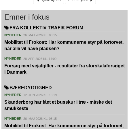
Nyere nyhed
Ældre nyhed
Emner i fokus
FRA KOLLEKTIV TRAFIK FORUM
NYHEDER
26. MAJ 2026 KL. 08:15
Mobilitet til Frokost: Har kommunerne styr på fortorvet,
når alle vil have pladsen?
NYHEDER
28. APR 2026 KL. 14:00
Forsøg med vejafgifter - resultater fra storskalaforsøget
i Danmark
BÆREDYGTIGHED
NYHEDER
12. JUN 2026 KL. 13:19
Skanderborg har fået et busskur i træ - måske det
smukkeste
NYHEDER
26. MAJ 2026 KL. 08:15
Mobilitet til Frokost: Har kommunerne styr på fortorvet,