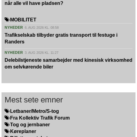
når alle vil have pladsen?
MOBILITET
NYHEDER
6. AUG 2026 KL. 08:58
Trafikselskab tilbyder gratis transport til festuge i
Randers
NYHEDER
3. AUG 2026 KL. 11:27
Delebilstjeneste samarbejder med kinesisk virksomhed
om selvkørende biler
Mest sete emner
Letbaner/Metro/S-tog
Fra Kollektiv Trafik Forum
Tog og jernbaner
Køreplaner