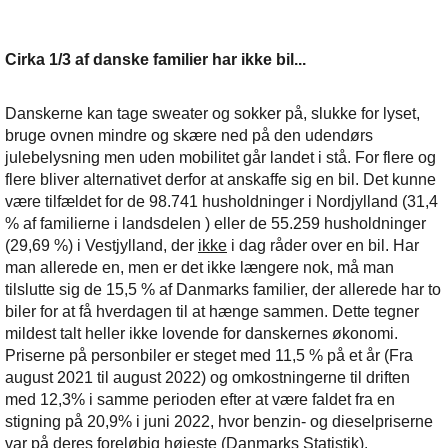
Cirka 1/3 af danske familier har ikke bil...
Danskerne kan tage sweater og sokker på, slukke for lyset,
bruge ovnen mindre og skære ned på den udendørs
julebelysning men uden mobilitet går landet i stå. For flere og
flere bliver alternativet derfor at anskaffe sig en bil. Det kunne
være tilfældet for de 98.741 husholdninger i Nordjylland (31,4
% af familierne i landsdelen ) eller de 55.259 husholdninger
(29,69 %) i Vestjylland, der
ikke
i dag råder over en bil. Har
man allerede en, men er det ikke længere nok, må man
tilslutte sig de 15,5 % af Danmarks familier, der allerede har to
biler for at få hverdagen til at hænge sammen. Dette tegner
mildest talt heller ikke lovende for danskernes økonomi.
Priserne på personbiler er steget med 11,5 % på et år (Fra
august 2021 til august 2022) og omkostningerne til driften
med 12,3% i samme perioden efter at være faldet fra en
stigning på 20,9% i juni 2022, hvor benzin- og dieselpriserne
var på deres foreløbig højeste (Danmarks Statistik).