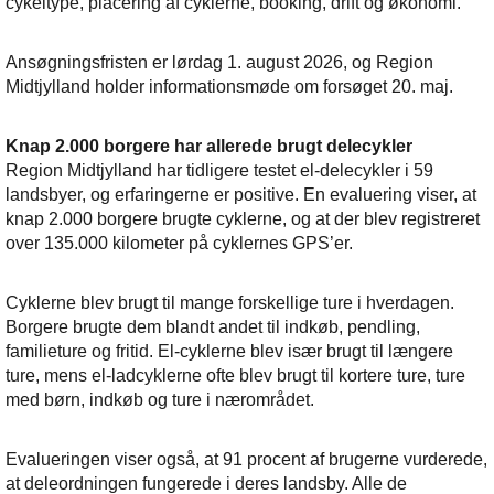
cykeltype, placering af cyklerne, booking, drift og økonomi.
Ansøgningsfristen er lørdag 1. august 2026, og Region
Midtjylland holder informationsmøde om forsøget 20. maj.
Knap 2.000 borgere har allerede brugt delecykler
Region Midtjylland har tidligere testet el-delecykler i 59
landsbyer, og erfaringerne er positive. En evaluering viser, at
knap 2.000 borgere brugte cyklerne, og at der blev registreret
over 135.000 kilometer på cyklernes GPS’er.
Cyklerne blev brugt til mange forskellige ture i hverdagen.
Borgere brugte dem blandt andet til indkøb, pendling,
familieture og fritid. El-cyklerne blev især brugt til længere
ture, mens el-ladcyklerne ofte blev brugt til kortere ture, ture
med børn, indkøb og ture i nærområdet.
Evalueringen viser også, at 91 procent af brugerne vurderede,
at deleordningen fungerede i deres landsby. Alle de