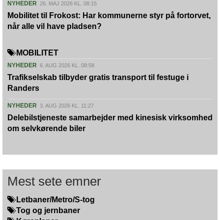
NYHEDER
26. MAJ 2026 KL. 08:15
Mobilitet til Frokost: Har kommunerne styr på fortorvet,
når alle vil have pladsen?
MOBILITET
NYHEDER
6. AUG 2026 KL. 08:58
Trafikselskab tilbyder gratis transport til festuge i
Randers
NYHEDER
3. AUG 2026 KL. 11:27
Delebilstjeneste samarbejder med kinesisk virksomhed
om selvkørende biler
Mest sete emner
Letbaner/Metro/S-tog
Tog og jernbaner