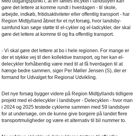
Med udgangspunkt i, at en fælles elcykel i landsbyen kan
gøre det lettere at komme rundt i hverdagen - til skole,
arbejde, indkøb, fritidsaktiviteter eller offentlig transport - har
Region Midtjylland åbnet for et nyt forsøg, hvor landsby-
samfund kan søge støtte til el-cykler og el-ladcykler, der skal
gøre det lettere at komme til og fra offentlig transport.
- Vi skal gøre det lettere at bo i hele regionen. For mange er
der et stykke vej til den kollektive transport, og her kan el-
delecykler forhåbentlig være med til at få hverdagen til at
hænge bedre sammen, siger Per Møller Jensen (S), der er
formand for Udvalget for Regional Udvikling.
Det nye forsøg bygger videre på Region Midtjyllands tidligere
projekt med el-delecykler i landsbyer - Delecyklen - hvor man
i 2024 og 2025 testede cyklerne sammen med 59 landsbyer
for at undersøge, om de kunne give borgere på landet flere
transportmuligheder og være et alternativ til bil nummer to.