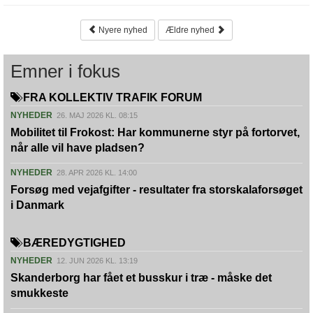
Nyere nyhed
Ældre nyhed
Emner i fokus
FRA KOLLEKTIV TRAFIK FORUM
NYHEDER
26. MAJ 2026 KL. 08:15
Mobilitet til Frokost: Har kommunerne styr på fortorvet,
når alle vil have pladsen?
NYHEDER
28. APR 2026 KL. 14:00
Forsøg med vejafgifter - resultater fra storskalaforsøget
i Danmark
BÆREDYGTIGHED
NYHEDER
12. JUN 2026 KL. 13:19
Skanderborg har fået et busskur i træ - måske det
smukkeste