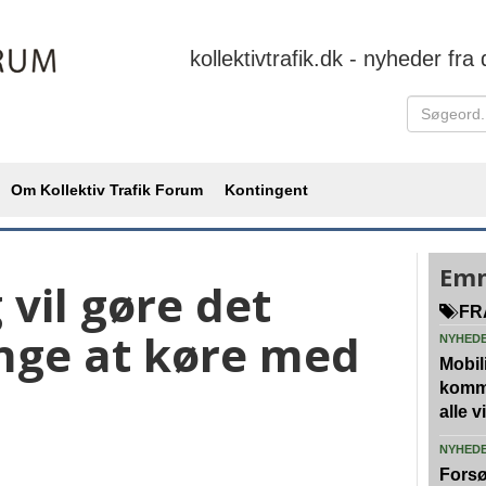
kollektivtrafik.dk - nyheder fra 
Om Kollektiv Trafik Forum
Kontingent
Emn
 vil gøre det
FR
unge at køre med
NYHED
Mobili
kommu
alle 
NYHED
Forsø