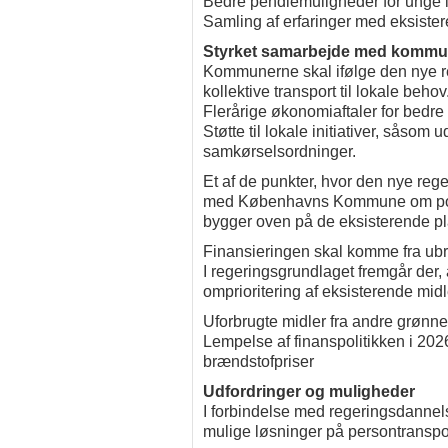
Bedre pendlemuligheder for unge i l
Samling af erfaringer med eksister
Styrket samarbejde med kommu
Kommunerne skal ifølge den nye reg
kollektive transport til lokale beho
Flerårige økonomiaftaler for bedre
Støtte til lokale initiativer, såsom 
samkørselsordninger.
Et af de punkter, hvor den nye rege
med Københavns Kommune om potent
bygger oven på de eksisterende pl
Finansieringen skal komme fra ubr
I regeringsgrundlaget fremgår der, a
omprioritering af eksisterende midl
Uforbrugte midler fra andre grønne
Lempelse af finanspolitikken i 202
brændstofpriser
Udfordringer og muligheder
I forbindelse med regeringsdannel
mulige løsninger på persontranspo