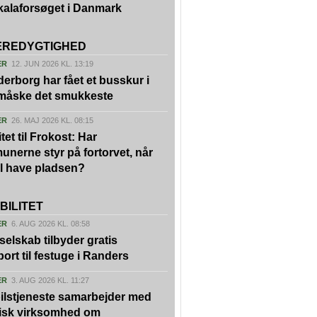
kalaforsøget i Danmark
REDYGTIGHED
ER
12. JUN 2026 KL. 13:19
erborg har fået et busskur i
 måske det smukkeste
ER
26. MAJ 2026 KL. 08:15
tet til Frokost: Har
nerne styr på fortorvet, når
vil have pladsen?
BILITET
ER
6. AUG 2026 KL. 08:58
kselskab tilbyder gratis
port til festuge i Randers
ER
3. AUG 2026 KL. 11:27
ilstjeneste samarbejder med
isk virksomhed om