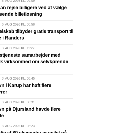
6. AUG 2026 KL. 09:09
n rejse billigere ved at vælge
sende billetløsning
6. AUG 2026 KL. 08:58
elskab tilbyder gratis transport til
e i Randers
3. AUG 2026 KL. 11:27
lstjeneste samarbejder med
sk virksomhed om selvkørende
3. AUG 2026 KL. 08:45
n i Karup har haft flere
rer
3. AUG 2026 KL. 08:31
vn på Djursland havde flere
de
3. AUG 2026 KL. 08:23
die af 89 elementer er sejlet på