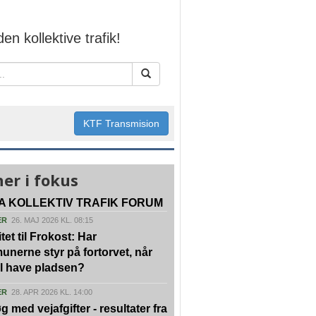
den kollektive trafik!
KTF Transmision
er i fokus
A KOLLEKTIV TRAFIK FORUM
ER
26. MAJ 2026 KL. 08:15
tet til Frokost: Har
nerne styr på fortorvet, når
vil have pladsen?
ER
28. APR 2026 KL. 14:00
g med vejafgifter - resultater fra