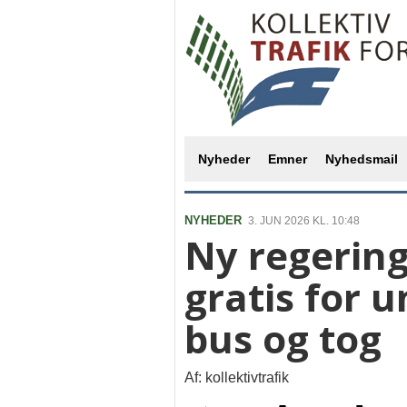
Nyheder
Emner
Nyhedsmail
NYHEDER
3. JUN 2026 KL. 10:48
Ny regering
gratis for 
bus og tog
Af: kollektivtrafik