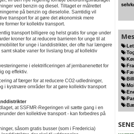
selvk
inger ved benzin og diesel. Tiltaget er målrettet
gningerne på benzin og dieselolie. Samtidig vil
tive transport for at gøre det økonomisk mere
re former for kollektiv transport.
tlig transport billigere og helst gratis for unge under
Mes
arder kroner for at reducere barrieren for unge til at
mobilitet for unge i landdistrikter, der ofte har længere
Let
samt skabe vaner for livslang brug af kollektiv
Tog
Kør
steringerne i elektrificeringen af jernbanenettet for
Fra
g og effektiv.
Fær
Bill
icering af færger for at reducere CO2-udledninger,
Mob
og i kystnære områder for at gøre kollektiv transport
Ene
Pas
anddistrikter
Bær
dlaget, at SSFMR-Regeringen vil sætte gang i en
erunder den kollektive transport - kan forbedres på
SENE
inger, såsom gratis busser (som i Fredericia)