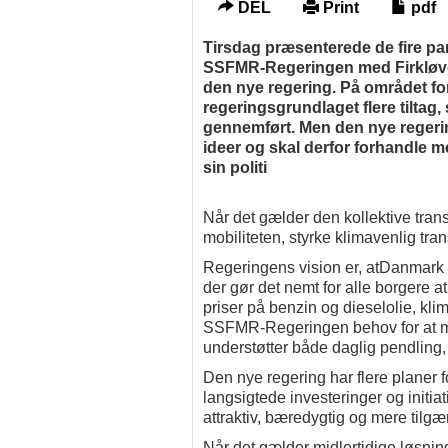
DEL
Print
pdf
Tirsdag præsenterede de fire par
SSFMR-Regeringen med Firkløver
den nye regering. På området for
regeringsgrundlaget flere tiltag
gennemført. Men den nye regerin
ideer og skal derfor forhandle me
sin politi
Når det gælder den kollektive tra
mobiliteten, styrke klimavenlig t
Regeringens vision er, atDanmark sk
der gør det nemt for alle borgere 
priser på benzin og dieselolie, kl
SSFMR-Regeringen behov for at mo
understøtter både daglig pendling, 
Den nye regering har flere planer fo
langsigtede investeringer og initiat
attraktiv, bæredygtig og mere tilgæ
Når det gælder midlertidige løsning