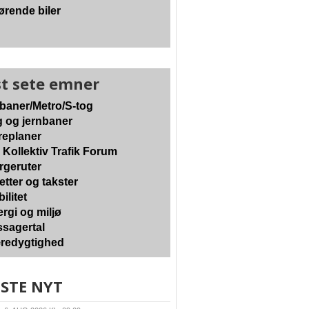
ørende biler
t sete emner
baner/Metro/S-tog
 og jernbaner
eplaner
 Kollektiv Trafik Forum
geruter
etter og takster
ilitet
rgi og miljø
sagertal
edygtighed
STE NYT