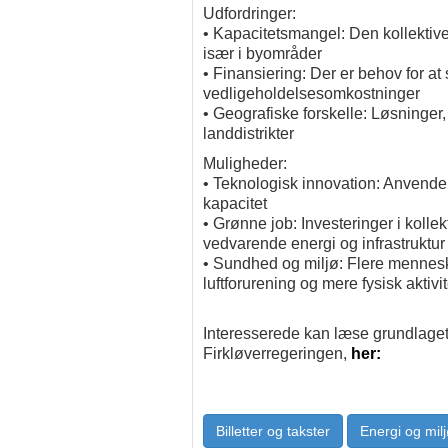
Udfordringer:
• Kapacitetsmangel: Den kollektive
især i byområder
• Finansiering: Der er behov for at s
vedligeholdelsesomkostninger
• Geografiske forskelle: Løsninger,
landdistrikter
Muligheder:
• Teknologisk innovation: Anvendelse
kapacitet
• Grønne job: Investeringer i kolle
vedvarende energi og infrastruktur
• Sundhed og miljø: Flere menneske
luftforurening og mere fysisk aktivit
Interesserede kan læse grundlaget
Firkløverregeringen,
her:
Billetter og takster
Energi og mil