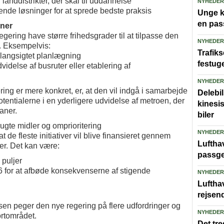
anddistrikter, der skal til uddannelse
NYHEDER
ende løsninger for at sprede bedste praksis
Unge ka
en pas
ner
ering have større frihedsgrader til at tilpasse den
NYHEDER
v. Eksempelvis:
Trafiks
 langsigtet planlægning
festug
udvidelse af busruter eller etablering af
NYHEDER
ring er mere konkret, er, at den vil indgå i samarbejde
Delebi
ialerne i en yderligere udvidelse af metroen, der
kinesi
aner.
biler
ugte midler og omprioritering
NYHEDER
t de fleste initiativer vil blive finansieret gennem
Lufthav
er. Det kan være:
passge
 puljer
6 for at afbøde konsekvenserne af stigende
NYHEDER
Luftha
rejsen
sen peger den nye regering på flere udfordringer og
NYHEDER
rtområdet.
Det tre