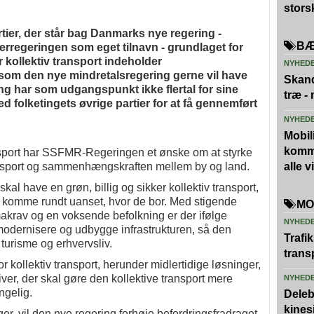
stors
tier, der står bag Danmarks nye regering -
BÆ
regeringen som eget tilnavn - grundlaget for
 kollektiv transport indeholder
NYHED
, som den nye mindretalsregering gerne vil have
Skand
g har som udgangspunkt ikke flertal for sine
træ -
d folketingets øvrige partier for at få gennemført
NYHED
Mobili
kommu
nsport har SSFMR-Regeringen et ønske om at styrke
ransport og sammenhængskraften mellem by og land.
alle 
al have en grøn, billig og sikker kollektiv transport,
at komme rundt uanset, hvor de bor. Med stigende
MO
imakrav og en voksende befolkning er der ifølge
NYHED
dernisere og udbygge infrastrukturen, så den
Trafi
turisme og erhvervsliv.
trans
r kollektiv transport, herunder midlertidige løsninger,
iver, der skal gøre den kollektive transport mere
NYHED
ngelig.
Deleb
kines
er, vil den nye regering forhøje befordringsfradraget