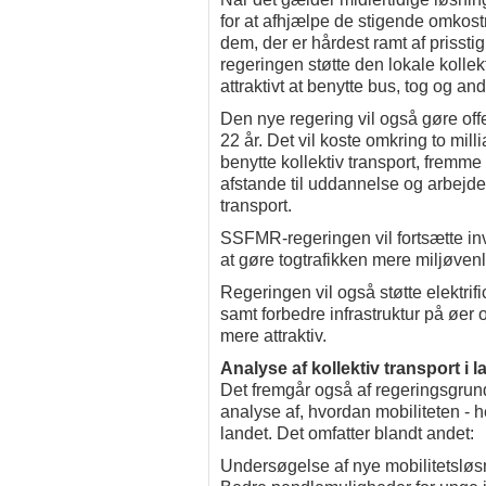
for at afhjælpe de stigende omkostn
dem, der er hårdest ramt af prissti
regeringen støtte den lokale kollek
attraktivt at benytte bus, tog og and
Den nye regering vil også gøre offen
22 år. Det vil koste omkring to milli
benytte kollektiv transport, fremme 
afstande til uddannelse og arbejde 
transport.
SSFMR-regeringen vil fortsætte inve
at gøre togtrafikken mere miljøvenli
Regeringen vil også støtte elektrif
samt forbedre infrastruktur på øer 
mere attraktiv.
Analyse af kollektiv transport i l
Det fremgår også af regeringsgrun
analyse af, hvordan mobiliteten - h
landet. Det omfatter blandt andet:
Undersøgelse af nye mobilitetsløsn