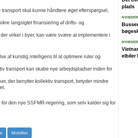
plads
 transport skal kunne håndtere øget efterspørgsel,
NYHEDER
ikre langsigtet finansiering af drifts- og
Busser 
bøgesk
 der virker i byer, kan være svære at implementere i
NYHEDER
Vietna
elbiler
 af kunstig intelligens til at optimere ruter og
ktiv transport kan skabe nye arbejdspladser inden for
r, der benytter kollektiv transport, betyder mindre
et.
 for den nye SSFMR-regering, som selv kalder sig for
jø
Mobilitet