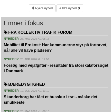
Nyere nyhed
Ældre nyhed
Emner i fokus
FRA KOLLEKTIV TRAFIK FORUM
NYHEDER
26. MAJ 2026 KL. 08:15
Mobilitet til Frokost: Har kommunerne styr på fortorvet,
når alle vil have pladsen?
NYHEDER
28. APR 2026 KL. 14:00
Forsøg med vejafgifter - resultater fra storskalaforsøget
i Danmark
BÆREDYGTIGHED
NYHEDER
12. JUN 2026 KL. 13:19
Skanderborg har fået et busskur i træ - måske det
smukkeste
NYHEDER
26. MAJ 2026 KL. 08:15