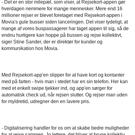
- Det er en stor milepæl, som viser, at Rejsekort-appen gør
hverdagen nemmere for mange mennesker. Mere end 16
millioner rejser er blevet foretaget med Rejsekort-appen i
Movia's gule busser siden lanceringen. Det viser tydeligt, at
mange af vores buspassagerer har taget appen til sig, så de
endnu hurtigere kan hoppe på bussen og rejse kollektivt,
siger Stine Sander, der er direktør for kunder og
kommunikation hos Movia.
Med Rejsekort-app'en slipper for at have kort og kontanter
med på farten - hvis man i stedet har en sin telefon. Her kan
med et enkelt swipe tjekker ind, og app'en sørger for
automatisk check ud, når rejsen slutter. Og rejser man uden
for myldretid, udregner den en lavere pris.
- Digitalisering handler for os om at skabe bedre muligheder
for at rejse sammen. Jo lettere, det bliver at bruge kollektiv