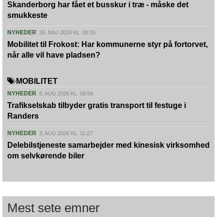
Skanderborg har fået et busskur i træ - måske det
smukkeste
NYHEDER
26. MAJ 2026 KL. 08:15
Mobilitet til Frokost: Har kommunerne styr på fortorvet,
når alle vil have pladsen?
MOBILITET
NYHEDER
6. AUG 2026 KL. 08:58
Trafikselskab tilbyder gratis transport til festuge i
Randers
NYHEDER
3. AUG 2026 KL. 11:27
Delebilstjeneste samarbejder med kinesisk virksomhed
om selvkørende biler
Mest sete emner