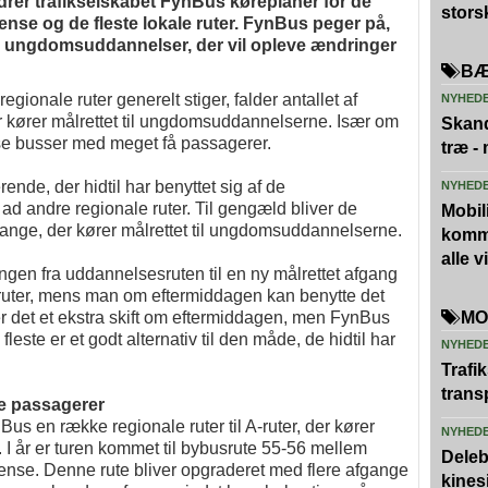
rer trafikselskabet FynBus køreplaner for de
stors
ense og de fleste lokale ruter. FynBus peger på,
ke ungdomsuddannelser, der vil opleve ændringer
BÆ
egionale ruter generelt stiger, falder antallet af
NYHED
er kører målrettet til ungdomsuddannelserne. Især om
Skand
se busser med meget få passagerer.
træ -
ende, der hidtil har benyttet sig af de
NYHED
ad andre regionale ruter. Til gengæld bliver de
Mobili
gange, der kører målrettet til ungdomsuddannelserne.
kommu
alle 
ngen fra uddannelsesruten til en ny målrettet afgang
 ruter, mens man om eftermiddagen kan benytte det
er det et ekstra skift om eftermiddagen, men FynBus
MO
 fleste er et godt alternativ til den måde, de hidtil har
NYHED
Trafi
trans
ge passagerer
us en række regionale ruter til A-ruter, der kører
NYHED
 I år er turen kommet til bybusrute 55-56 mellem
Deleb
ense. Denne rute bliver opgraderet med flere afgange
kines