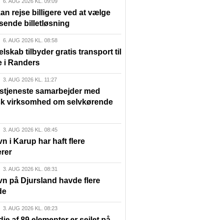
6. AUG 2026 KL. 09:09
n rejse billigere ved at vælge
sende billetløsning
6. AUG 2026 KL. 08:58
elskab tilbyder gratis transport til
e i Randers
3. AUG 2026 KL. 11:27
lstjeneste samarbejder med
sk virksomhed om selvkørende
3. AUG 2026 KL. 08:45
n i Karup har haft flere
rer
3. AUG 2026 KL. 08:31
vn på Djursland havde flere
de
3. AUG 2026 KL. 08:23
die af 89 elementer er sejlet på