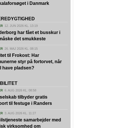
kalaforsøget i Danmark
REDYGTIGHED
ER
12. JUN 2026 KL. 13:19
erborg har fået et busskur i
 måske det smukkeste
ER
26. MAJ 2026 KL. 08:15
tet til Frokost: Har
nerne styr på fortorvet, når
vil have pladsen?
BILITET
ER
6. AUG 2026 KL. 08:58
kselskab tilbyder gratis
port til festuge i Randers
ER
3. AUG 2026 KL. 11:27
ilstjeneste samarbejder med
isk virksomhed om