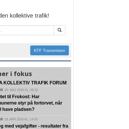
den kollektive trafik!
KTF Transmision
er i fokus
A KOLLEKTIV TRAFIK FORUM
ER
26. MAJ 2026 KL. 08:15
tet til Frokost: Har
nerne styr på fortorvet, når
vil have pladsen?
ER
28. APR 2026 KL. 14:00
g med vejafgifter - resultater fra