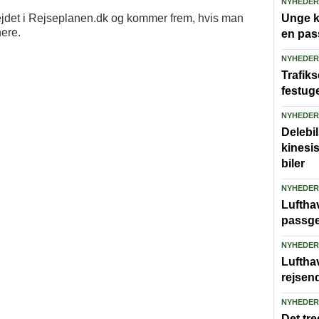
NYHEDER
ejdet i Rejseplanen.dk og kommer frem, hvis man
Unge ka
nere.
en pas
NYHEDER
Trafiks
festug
NYHEDER
Delebi
kinesi
biler
NYHEDER
Lufthav
passge
NYHEDER
Luftha
rejsen
NYHEDER
Det tre