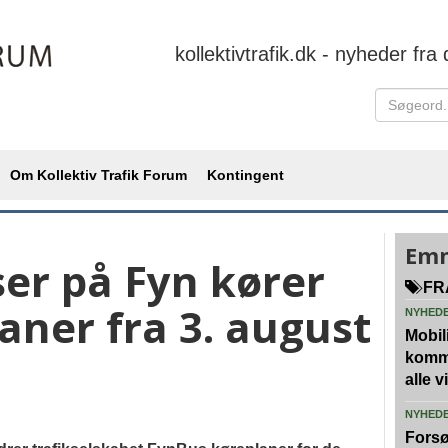
kollektivtrafik.dk - nyheder fra 
Om Kollektiv Trafik Forum
Kontingent
Emn
er på Fyn kører
FR
laner fra 3. august
NYHED
Mobili
kommu
alle 
NYHED
Forsø