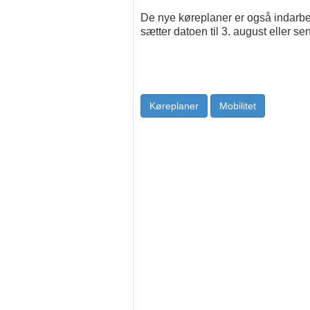
De nye køreplaner er også indarb
sætter datoen til 3. august eller se
Køreplaner
Mobilitet