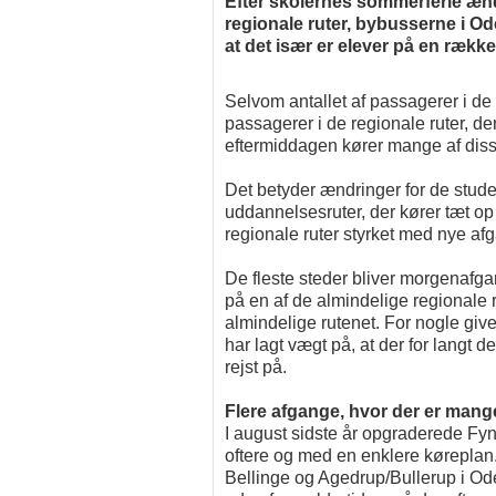
Efter skolernes sommerferie ænd
regionale ruter, bybusserne i Od
at det især er elever på en ræk
Selvom antallet af passagerer i de r
passagerer i de regionale ruter, d
eftermiddagen kører mange af dis
Det betyder ændringer for de studer
uddannelsesruter, der kører tæt op 
regionale ruter styrket med nye af
De fleste steder bliver morgenafga
på en af de almindelige regionale
almindelige rutenet. For nogle giv
har lagt vægt på, at der for langt de
rejst på.
Flere afgange, hvor der er man
I august sidste år opgraderede FynB
oftere og med en enklere køreplan.
Bellinge og Agedrup/Bullerup i Od