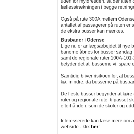
uden for myldretiden, så der aften
fællesstrækningen i begge retninge
Også på rute 300A mellem Odense 
antallet af passagerer på ruten er
de ekstra busser kan mærkes.
Busbaner i Odense
Lige nu er anlægsarbejdet til nye 
banerne åbnes for busser søndag 
samt de regionale ruter 100A-101
betyder det at, busserne vil spare e
Samtidig bliver risikoen for, at bus
kø, mindre, da busserne på busba
De fleste busser begynder at køre 
ruter og regionale ruter tilpasset
efterhånden, som de skoler og uddan
Interesserede kan læse mere om æ
webside - klik
her: