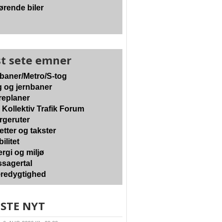
ørende biler
t sete emner
baner/Metro/S-tog
 og jernbaner
eplaner
 Kollektiv Trafik Forum
geruter
etter og takster
ilitet
rgi og miljø
sagertal
edygtighed
STE NYT