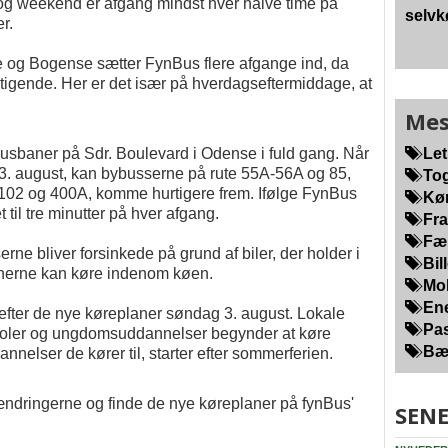
 og weekend er afgang mindst hver halve time på
selvk
r.
og Bogense sætter FynBus flere afgange ind, da
 stigende. Her er det især på hverdagseftermiddage, at
Mes
busbaner på Sdr. Boulevard i Odense i fuld gang. Når
Let
3. august, kan bybusserne på rute 55A-56A og 85,
Tog
-102 og 400A, komme hurtigere frem. Ifølge FynBus
Kør
t til tre minutter på hver afgang.
Fra
Fær
serne bliver forsinkede på grund af biler, der holder i
Bill
nerne kan køre indenom køen.
Mob
Ene
efter de nye køreplaner søndag 3. august. Lokale
Pas
 skoler og ungdomsuddannelser begynder at køre
Bær
nelser de kører til, starter efter sommerferien.
ndringerne og finde de nye køreplaner på fynBus'
SENE