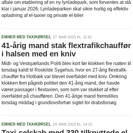
aftale om etablering af en ny lynladepark, som forventes at stå
klar i januar 2026. Lynladeparken skal sikre hurtig og effektiv
opladning af el-taxier og private el-biler
EMNER MED TAXIKØRSEL
27. MAR 2025 KL. 11:41
41-årig mand stak flextrafikchauffør
i halsen med en kniv
Midt- og Vestsjællands Politi blev kort før klokken fire natten til
torsdag kaldt til Roskilde Sygehus, hvor en 27-årig flextrafik-
chauffør fra Holbæk var blevet overfaldet med kniv. Omkring
klokken fem pågreb politiet den 41-årig mand, der havde
været passager i flextaxien, som som var stukket af efter
overfaldet på chaufføren. Den 41-årige mand fremstilles
torsdag middag i grundlovsforhør sigtet for drabsforsøg
EMNER MED TAXIKØRSEL
24. MAR 2025 KL. 14:15
Taxi-selskab med 330 tilknyttede el-