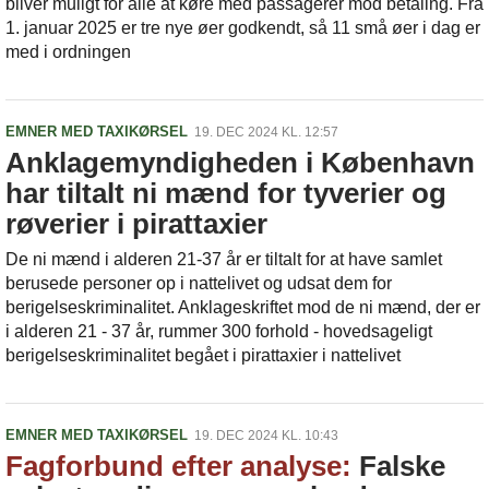
bliver muligt for alle at køre med passagerer mod betaling. Fra
1. januar 2025 er tre nye øer godkendt, så 11 små øer i dag er
med i ordningen
EMNER MED TAXIKØRSEL
19. DEC 2024 KL. 12:57
Anklagemyndigheden i København
har tiltalt ni mænd for tyverier og
røverier i pirattaxier
De ni mænd i alderen 21-37 år er tiltalt for at have samlet
berusede personer op i nattelivet og udsat dem for
berigelseskriminalitet. Anklageskriftet mod de ni mænd, der er
i alderen 21 - 37 år, rummer 300 forhold - hovedsageligt
berigelseskriminalitet begået i pirattaxier i nattelivet
EMNER MED TAXIKØRSEL
19. DEC 2024 KL. 10:43
Fagforbund efter analyse:
Falske