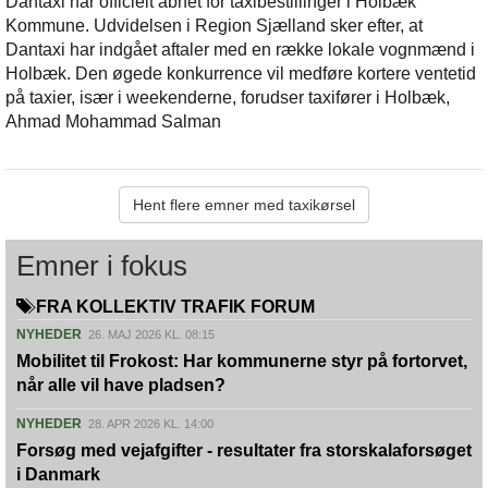
Dantaxi har officielt åbnet for taxibestillinger i Holbæk
Kommune. Udvidelsen i Region Sjælland sker efter, at
Dantaxi har indgået aftaler med en række lokale vognmænd i
Holbæk. Den øgede konkurrence vil medføre kortere ventetid
på taxier, især i weekenderne, forudser taxifører i Holbæk,
Ahmad Mohammad Salman
Hent flere emner med taxikørsel
Emner i fokus
FRA KOLLEKTIV TRAFIK FORUM
NYHEDER
26. MAJ 2026 KL. 08:15
Mobilitet til Frokost: Har kommunerne styr på fortorvet,
når alle vil have pladsen?
NYHEDER
28. APR 2026 KL. 14:00
Forsøg med vejafgifter - resultater fra storskalaforsøget
i Danmark