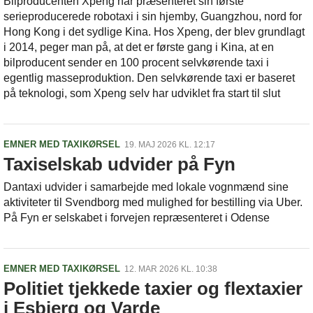
Bilproducenten Xpeng har præsenteret sin første
serieproducerede robotaxi i sin hjemby, Guangzhou, nord for
Hong Kong i det sydlige Kina. Hos Xpeng, der blev grundlagt
i 2014, peger man på, at det er første gang i Kina, at en
bilproducent sender en 100 procent selvkørende taxi i
egentlig masseproduktion. Den selvkørende taxi er baseret
på teknologi, som Xpeng selv har udviklet fra start til slut
EMNER MED TAXIKØRSEL
19. MAJ 2026 KL. 12:17
Taxiselskab udvider på Fyn
Dantaxi udvider i samarbejde med lokale vognmænd sine
aktiviteter til Svendborg med mulighed for bestilling via Uber.
På Fyn er selskabet i forvejen repræsenteret i Odense
EMNER MED TAXIKØRSEL
12. MAR 2026 KL. 10:38
Politiet tjekkede taxier og flextaxier
i Esbjerg og Varde