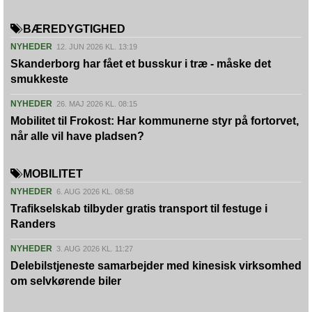
BÆREDYGTIGHED
NYHEDER
12. JUN 2026 KL. 13:19
Skanderborg har fået et busskur i træ - måske det
smukkeste
NYHEDER
26. MAJ 2026 KL. 08:15
Mobilitet til Frokost: Har kommunerne styr på fortorvet,
når alle vil have pladsen?
MOBILITET
NYHEDER
6. AUG 2026 KL. 08:58
Trafikselskab tilbyder gratis transport til festuge i
Randers
NYHEDER
3. AUG 2026 KL. 11:27
Delebilstjeneste samarbejder med kinesisk virksomhed
om selvkørende biler