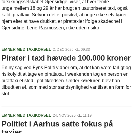
forsikringsselskabet Gjensidige, viser, at hver femte
unge mellem 18 og 29 år har brugt en uautoriseret taxi, også
kaldt pirattaxi. Selvom det er positivt, at unge ikke selv kører
hjem efter at have drukket, er pirattaxier ifølge skadechef i
Gjensidige, Lene Rasmussen, ikke uden risiko
EMNER MED TAXIKØRSEL
2. DEC 2025 KL. 09:33
Pirater i taxi hævede 100.000 kroner
En ny sag ved Fyns Politi vidner om, at det kan være farligt og
risikofyldt at tage en pirattaxa. I weekenden tog en person en
pirattaxi et sted i politikredsen. Under køreturen blev han
tilbudt en øl, som med stor sandsynlighed var tilsat en form for
stof
EMNER MED TAXIKØRSEL
24. NOV 2025 KL. 11:19
Politiet i Aarhus satte fokus på
taxier